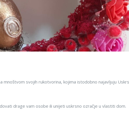
la mnoštvom svojih rukotvorina, kojima istodobno najavljuju Uskrs
ovati drage vam osobe ili unijeti uskrsno ozračje u vlastiti dom.