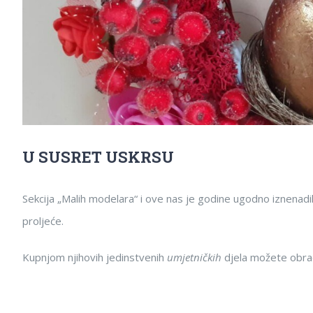
U SUSRET USKRSU
Sekcija „Malih modelara“ i ove nas je godine ugodno iznenadi
proljeće.
Kupnjom njihovih jedinstvenih
umjetničkih
djela možete obrad