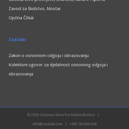
Zavod za školstvo, Mostar
Općina Čitluk
ZAKONI
Zakon o osnovnom odgoju i obrazovanju
Kolektivni ugovor za djelatnost osnovnog odgoja i
obrazovanja
©
2026
Osnovna škola fra Didaka Buntića
|
info@oscitluk.com
| +387 36 644 564