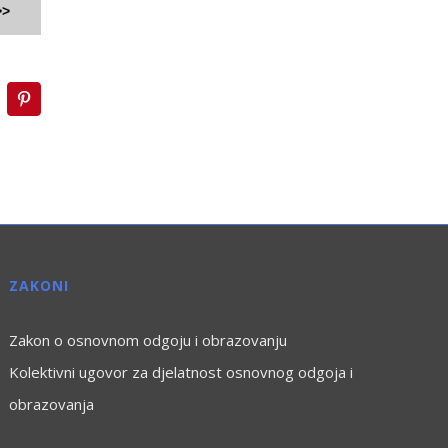
>>
inkedIn
Pinterest
ZAKONI
Zakon o osnovnom odgoju i obrazovanju
Kolektivni ugovor za djelatnost osnovnog odgoja i
obrazovanja