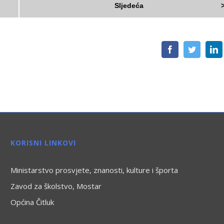
Sljedeća
Facebook
Twitter
L
KORISNI LINKOVI
Ministarstvo prosvjete, znanosti, kulture i športa
Zavod za školstvo, Mostar
Općina Čitluk