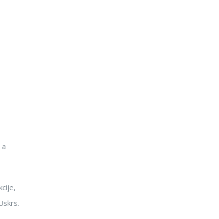
 a
cije,
Uskrs.