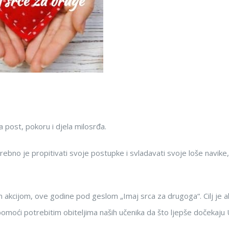
post, pokoru i djela milosrđa.
ebno je propitivati svoje postupke i svladavati svoje loše navike,
m akcijom, ove godine pod geslom „Imaj srca za drugoga“. Cilj je ak
omoći potrebitim obiteljima naših učenika da što ljepše dočekaju 