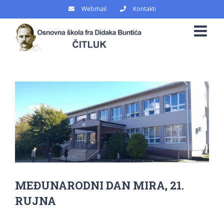
Skip
Webmail
Kontakti
to
content
View
Larger
Image
MEĐUNARODNI DAN MIRA, 21.
RUJNA