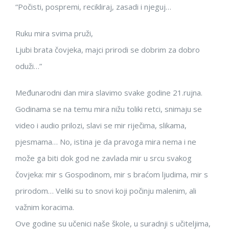
“Počisti, pospremi, recikliraj, zasadi i njeguj…
Ruku mira svima pruži,
Ljubi brata čovjeka, majci prirodi se dobrim za dobro
oduži…”
Međunarodni dan mira slavimo svake godine 21.rujna.
Godinama se na temu mira nižu toliki retci, snimaju se
video i audio prilozi, slavi se mir riječima, slikama,
pjesmama… No, istina je da pravoga mira nema i ne
može ga biti dok god ne zavlada mir u srcu svakog
čovjeka: mir s Gospodinom, mir s braćom ljudima, mir s
prirodom… Veliki su to snovi koji počinju malenim, ali
važnim koracima.
Ove godine su učenici naše škole, u suradnji s učiteljima,