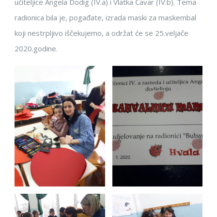
učiteljice Angela Dodig (IV.a) i Vlatka Ćavar (IV.b). Tema
radionica bila je, pogađate, izrada maski za maskembal
koji nestrpljivo iščekujemo, a održat će se 25.veljače
2020.godine.