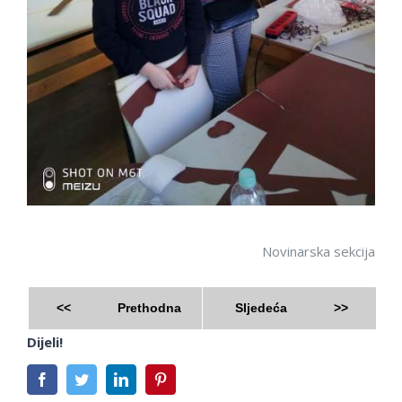
Novinarska sekcija
<<
Prethodna
Sljedeća
>>
Dijeli!
Facebook
Twitter
LinkedIn
Pinterest