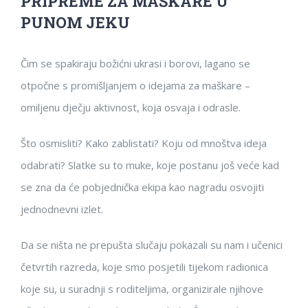
PRIPREME ZA MAŠKARE U
PUNOM JEKU
Čim se spakiraju božićni ukrasi i borovi, lagano se
otpočne s promišljanjem o idejama za maškare –
omiljenu dječju aktivnost, koja osvaja i odrasle.
Što osmisliti? Kako zablistati? Koju od mnoštva ideja
odabrati? Slatke su to muke, koje postanu još veće kad
se zna da će pobjednička ekipa kao nagradu osvojiti
jednodnevni izlet.
Da se ništa ne prepušta slučaju pokazali su nam i učenici
četvrtih razreda, koje smo posjetili tijekom radionica
koje su, u suradnji s roditeljima, organizirale njihove