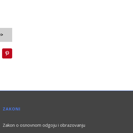
>>
inkedIn
Pinterest
ZAKONI
Zakon o osnovnom odgoju i obrazovanju