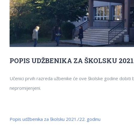
POPIS UDŽBENIKA ZA ŠKOLSKU 2021
Učenici prvih razreda užbenike će ove školske godine dobiti 
nepromijenjeni.
Popis udžbenika za školsku 2021./22. godinu