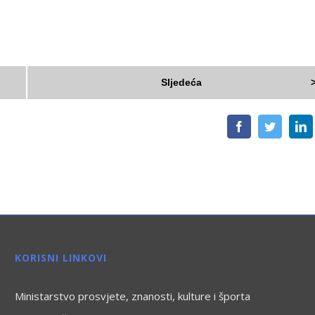
Sljedeća
Facebook
Twitter
L
KORISNI LINKOVI
Ministarstvo prosvjete, znanosti, kulture i športa