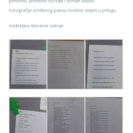
ponovno, predivno iscrtale i uresile naslov.
Fotografije uređenog panoa možete vidjeti u prilogu.
Voditeljice literarne sekcije