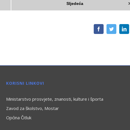
Sljedeća
Facebook
Twitter
L
KORISNI LINKOVI
Ministarstvo prosvjete, znanosti, kulture i športa
Zavod za školstvo, Mostar
Općina Čitluk