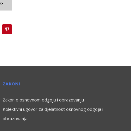
>>
inkedIn
Pinterest
ZAKONI
Zakon o osnovnom odgoju i obrazovanju
Kolektivni ugovor za djelatnost osnovnog odgoja i
obrazovanja