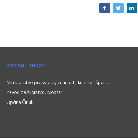
Facebook
Twitter
L
KORISNI LINKOVI
Ministarstvo prosvjete, znanosti, kulture i športa
Zavod za školstvo, Mostar
Općina Čitluk