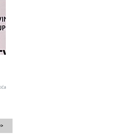
ića
>>