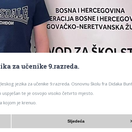
ika za učenike 9.razreda.
leskog jezika za učenike 9.razreda. Osnovnu školu fra Didaka Bunt
no uspješan te je osvojio visoko četvrto mjesto.
ja kojom je krenuo.
Sljedeća