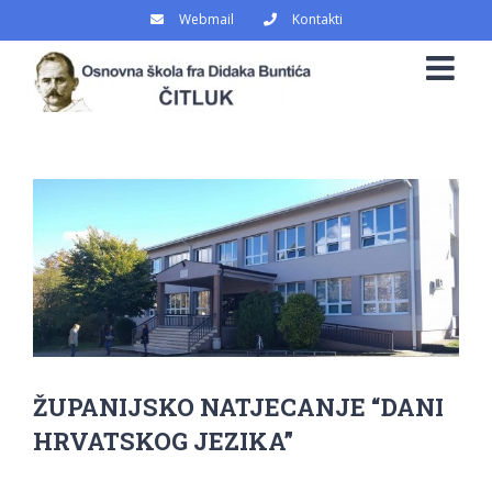
Skip
Webmail
Kontakti
to
content
View
Larger
Image
ŽUPANIJSKO NATJECANJE “DANI
HRVATSKOG JEZIKA”