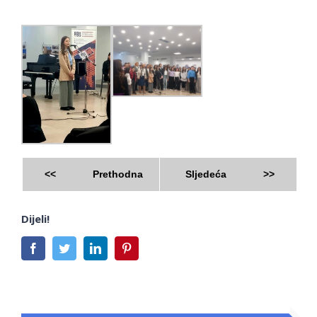
<<
Prethodna
Sljedeća
>>
Dijeli!
Facebook
Twitter
LinkedIn
Pinterest