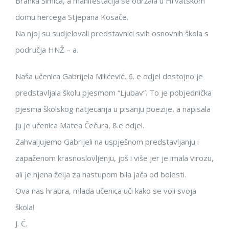
Branka Šimića, a manifestacija se održala u Hrvatskom
domu hercega Stjepana Kosače.
Na njoj su sudjelovali predstavnici svih osnovnih škola s
područja HNŽ – a.
Naša učenica Gabrijela Milićević, 6. e odjel dostojno je
predstavljala školu pjesmom “Ljubav”. To je pobjednička
pjesma školskog natjecanja u pisanju poezije, a napisala
ju je učenica Matea Čečura, 8.e odjel.
Zahvaljujemo Gabrijeli na uspješnom predstavljanju i
zapaženom krasnoslovljenju, još i više jer je imala virozu,
ali je njena želja za nastupom bila jača od bolesti.
Ova nas hrabra, mlada učenica uči kako se voli svoja
škola!
J. Ć.