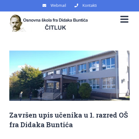
Skip
Webmail
Kontakti
to
content
View
Larger
Image
Završen upis učenika u 1. razred OŠ
fra Didaka Buntića