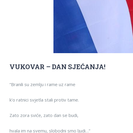
VUKOVAR – DAN SJEĆANJA!
“Branili su zemlju i rame uz rame
k’o ratnici svjetla stali protiv tame.
Zato zora sviće, zato dan se budi,
hvala im na svemu, slobodni smo ljudi…”