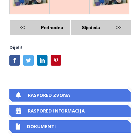
<<
Prethodna
Sljedeća
>>
Dijeli!
Facebook
Twitter
LinkedIn
Pinterest
RASPORED ZVONA
RASPORED INFORMACIJA
DOKUMENTI