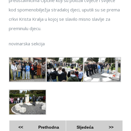
predstavnicima Općine koji su položili cvijeće i svijeće
kod spomenobilježja stradaloj djeci, uputili su se prema
crkvi Krista Kralja u kojoj se slavilo misno slavlje za
preminulu djecu.
novinarska sekcija
<<
Prethodna
Sljedeća
>>