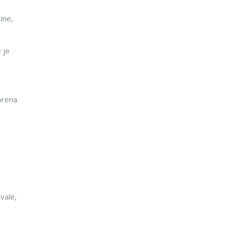
ine,
 je
orena
hvale,