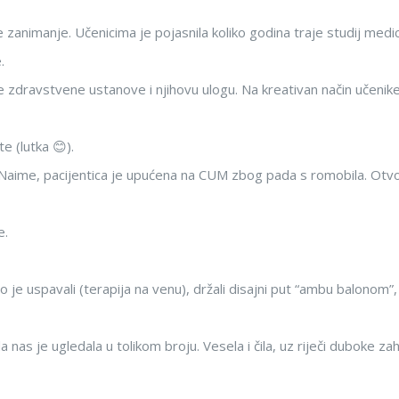
je zanimanje. Učenicima je pojasnila koliko godina traje studij medic
.
e zdravstvene ustanove i njihovu ulogu. Na kreativan način učenike
 (lutka 😊).
z. Naime, pacijentica je upućena na CUM zbog pada s romobila. Otv
e.
 je uspavali (terapija na venu), držali disajni put “ambu balonom”,
 nas je ugledala u tolikom broju. Vesela i čila, uz riječi duboke za