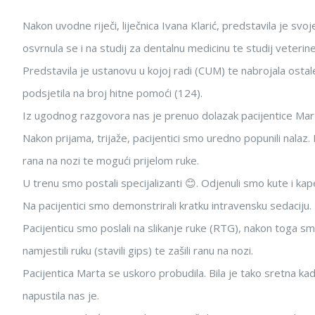
Nakon uvodne riječi, liječnica Ivana Klarić, predstavila je svo
osvrnula se i na studij za dentalnu medicinu te studij veterine
Predstavila je ustanovu u kojoj radi (CUM) te nabrojala ostal
podsjetila na broj hitne pomoći (124).
Iz ugodnog razgovora nas je prenuo dolazak pacijentice Marte
Nakon prijama, trijaže, pacijentici smo uredno popunili nala
rana na nozi te mogući prijelom ruke.
U trenu smo postali specijalizanti 😊. Odjenuli smo kute i kap
Na pacijentici smo demonstrirali kratku intravensku sedaciju.
Pacijenticu smo poslali na slikanje ruke (RTG), nakon toga smo
namjestili ruku (stavili gips) te zašili ranu na nozi.
Pacijentica Marta se uskoro probudila. Bila je tako sretna kada
napustila nas je.