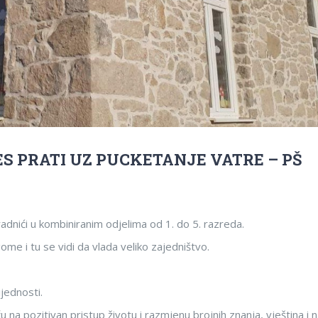
S PRATI UZ PUCKETANJE VATRE – PŠ
adnići u kombiniranim odjelima od 1. do 5. razreda.
me i tu se vidi da vlada veliko zajedništvo.
ijednosti.
u na pozitivan pristup životu i razmjenu brojnih znanja, vještina i n