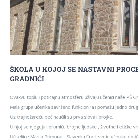
ŠKOLA U KOJOJ SE NASTAVNI PROCE
GRADNIĆI
Ovakvu toplu i poticajnu atmosferu uživaju učenici naše PŠ Gr
Mala grupa učenika savršeno funkcionira i pomažu jedno drugo
Uz trajnožareću peć naučili su prva slova i brojke.
U njoj se njeguju i promiču brojne ljudske , životne i etičke vr
Učiteljice Marija Primorac i Slavenka Ćorić svoje učenike potič