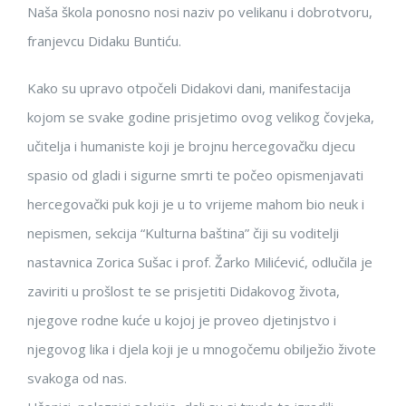
Naša škola ponosno nosi naziv po velikanu i dobrotvoru,
franjevcu Didaku Buntiću.
Kako su upravo otpočeli Didakovi dani, manifestacija
kojom se svake godine prisjetimo ovog velikog čovjeka,
učitelja i humaniste koji je brojnu hercegovačku djecu
spasio od gladi i sigurne smrti te počeo opismenjavati
hercegovački puk koji je u to vrijeme mahom bio neuk i
nepismen, sekcija “Kulturna baština” čiji su voditelji
nastavnica Zorica Sušac i prof. Žarko Milićević, odlučila je
zaviriti u prošlost te se prisjetiti Didakovog života,
njegove rodne kuće u kojoj je proveo djetinjstvo i
njegovog lika i djela koji je u mnogočemu obilježio živote
svakoga od nas.