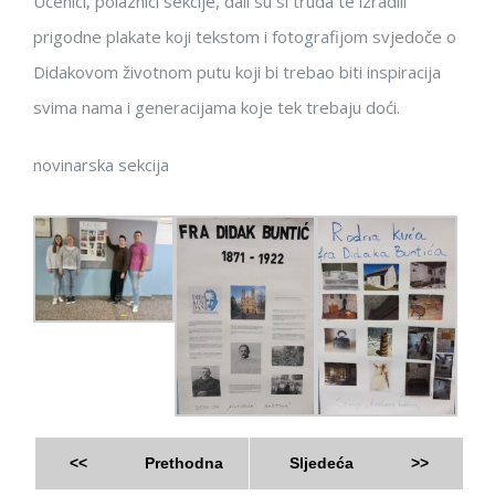
Učenici, polaznici sekcije, dali su si truda te izradili
prigodne plakate koji tekstom i fotografijom svjedoče o
Didakovom životnom putu koji bi trebao biti inspiracija
svima nama i generacijama koje tek trebaju doći.
novinarska sekcija
<<
Prethodna
Sljedeća
>>