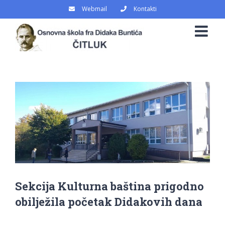
Skip
Webmail
Kontakti
to
content
View
Larger
Image
Sekcija Kulturna baština prigodno
obilježila početak Didakovih dana