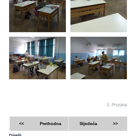
S. Prusina
<<
Prethodna
Sljedeća
>>
Dijeli!