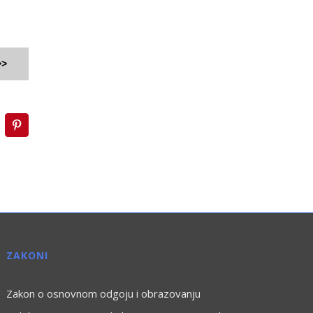
>>
inkedIn
Pinterest
ZAKONI
Zakon o osnovnom odgoju i obrazovanju