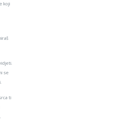
e koji
niraš
idjeti.
mi se
.
rca ti
i
.