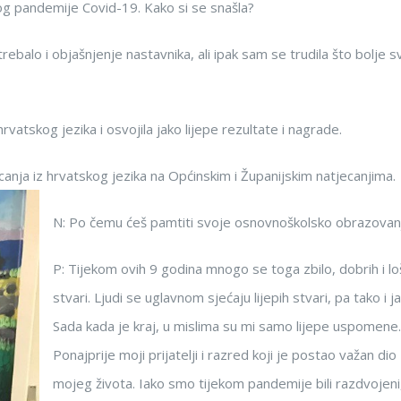
bog pandemije Covid-19. Kako si se snašla?
ebalo i objašnjenje nastavnika, ali ipak sam se trudila što bolje s
 hrvatskog jezika i osvojila jako lijepe rezultate i nagrade.
canja iz hrvatskog jezika na Općinskim i Županijskim natjecanjima.
N: Po čemu ćeš pamtiti svoje osnovnoškolsko obrazovan
P: Tijekom ovih 9 godina mnogo se toga zbilo, dobrih i lo
stvari. Ljudi se uglavnom sjećaju lijepih stvari, pa tako i j
Sada kada je kraj, u mislima su mi samo lijepe uspomene.
Ponajprije moji prijatelji i razred koji je postao važan dio
mojeg života. Iako smo tijekom pandemije bili razdvojeni