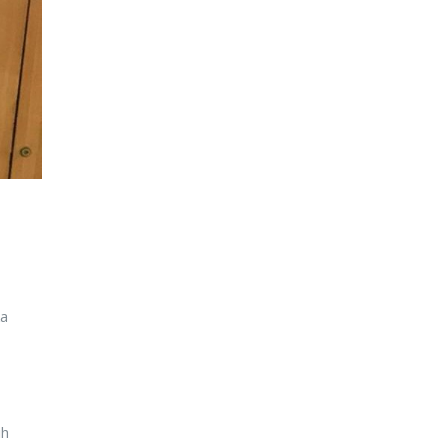
ka
ih