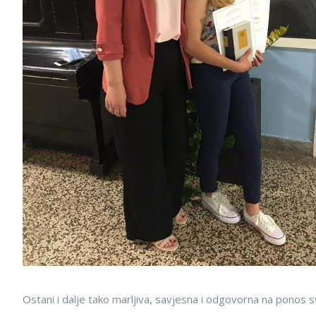
Ostani i dalje tako marljiva, savjesna i odgovorna na ponos svo