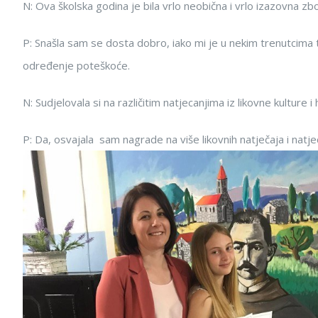
N: Ova školska godina je bila vrlo neobična i vrlo izazovna z
P: Snašla sam se dosta dobro, iako mi je u nekim trenutcima tr
određenje poteškoće.
N: Sudjelovala si na različitim natjecanjima iz likovne kulture i
P: Da, osvajala sam nagrade na više likovnih natječaja i natje