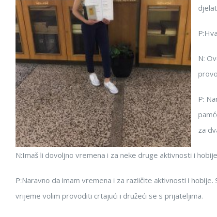
djelat
P:Hva
N: Ov
provo
P: Nar
pamće
za dv
N:Imaš li dovoljno vremena i za neke druge aktivnosti i hobi
P:Naravno da imam vremena i za različite aktivnosti i hobije
vrijeme volim provoditi crtajući i družeći se s prijateljima.