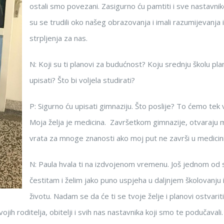
ostali smo povezani. Zasigurno ću pamtiti i sve nastavnik
su se trudili oko našeg obrazovanja i imali razumijevanja i
strpljenja za nas.
N: Koji su ti planovi za budućnost? Koju srednju školu pla
upisati? Što bi voljela studirati?
P: Sigurno ću upisati gimnaziju. Što poslije? To ćemo tek v
Moja želja je medicina. Završetkom gimnazije, otvaraju 
vrata za mnoge znanosti ako moj put ne završi u medicini
N: Paula hvala ti na izdvojenom vremenu. Još jednom od s
čestitam i želim jako puno uspjeha u daljnjem školovanju 
životu. Nadam se da će ti se tvoje želje i planovi ostvariti
jih roditelja, obitelji i svih nas nastavnika koji smo te podučavali.