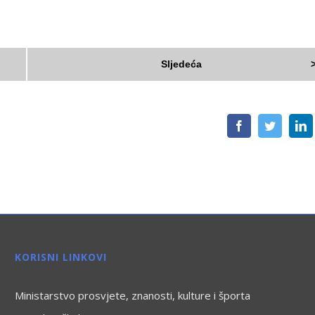
Sljedeća
Facebook
Twitter
L
KORISNI LINKOVI
Ministarstvo prosvjete, znanosti, kulture i športa