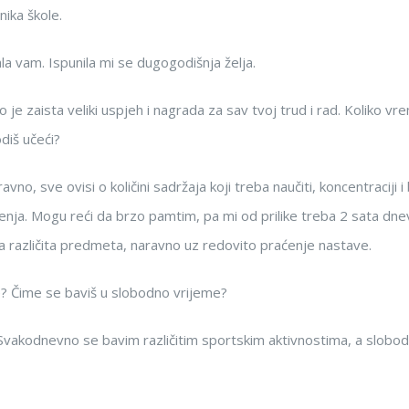
nika škole.
la vam. Ispunila mi se dugogodišnja želja.
o je zaista veliki uspjeh i nagrada za sav tvoj trud i rad. Koliko v
diš učeći?
avno, sve ovisi o količini sadržaja koji treba naučiti, koncentraciji i 
nja. Mogu reći da brzo pamtim, pa mi od prilike treba 2 sata dn
a različita predmeta, naravno uz redovito praćenje nastave.
je? Čime se baviš u slobodno vrijeme?
. Svakodnevno se bavim različitim sportskim aktivnostima, a slobo