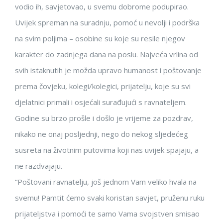
vodio ih, savjetovao, u svemu dobrome podupirao.
Uvijek spreman na suradnju, pomoć u nevolji i podrška
na svim poljima – osobine su koje su resile njegov
karakter do zadnjega dana na poslu. Najveća vrlina od
svih istaknutih je možda upravo humanost i poštovanje
prema čovjeku, kolegi/kolegici, prijatelju, koje su svi
djelatnici primali i osjećali surađujući s ravnateljem.
Godine su brzo prošle i došlo je vrijeme za pozdrav,
nikako ne onaj posljednji, nego do nekog sljedećeg
susreta na životnim putovima koji nas uvijek spajaju, a
ne razdvajaju.
“Poštovani ravnatelju, još jednom Vam veliko hvala na
svemu! Pamtit ćemo svaki koristan savjet, pruženu ruku
prijateljstva i pomoći te samo Vama svojstven smisao