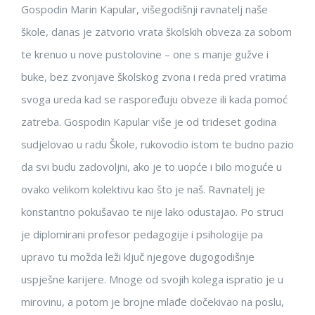
Gospodin Marin Kapular, višegodišnji ravnatelj naše
škole, danas je zatvorio vrata školskih obveza za sobom
te krenuo u nove pustolovine – one s manje gužve i
buke, bez zvonjave školskog zvona i reda pred vratima
svoga ureda kad se raspoređuju obveze ili kada pomoć
zatreba. Gospodin Kapular više je od trideset godina
sudjelovao u radu Škole, rukovodio istom te budno pazio
da svi budu zadovoljni, ako je to uopće i bilo moguće u
ovako velikom kolektivu kao što je naš. Ravnatelj je
konstantno pokušavao te nije lako odustajao. Po struci
je diplomirani profesor pedagogije i psihologije pa
upravo tu možda leži ključ njegove dugogodišnje
uspješne karijere. Mnoge od svojih kolega ispratio je u
mirovinu, a potom je brojne mlađe dočekivao na poslu,