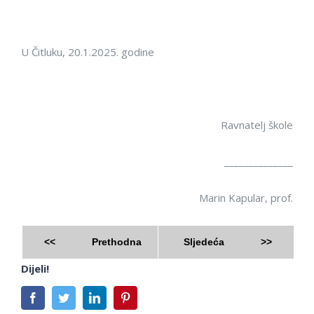
U Čitluku,
20.1.2025
.
godine
Ravnatelj škole
______________
Marin Kapular, prof.
<<
Prethodna
Sljedeća
>>
Dijeli!
Facebook
Twitter
LinkedIn
Pinterest