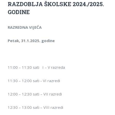
RAZDOBLJA ŠKOLSKE 2024./2025.
GODINE
RAZREDNA VIJEĆA
Petak, 31.1.2025
. godine
11
:00 – 11
:
30 sati
​
I –
V
razreda
11:3
0 –
12:0
0 sati
​​-
V
I
​
razred
i
12:0
0 –
12
:
3
0 sati
​ –
VI
I
​​
razred
i
12:3
0
–
13
:
0
0 sati
​​ –
VII
I
​​
razred
i