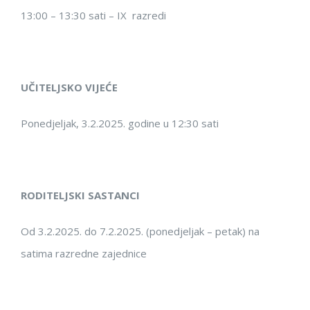
13:0
0 –
13
:
3
0 sati
​​ –
IX
​ ​
razred
i
UČITELJSKO VIJEĆE
Ponedjeljak
,
3.
2.202
5. godine u 12:3
0 sati
RODITELJSKI SASTANCI
Od 3.2.2025. do 7.2.2025. (ponedjeljak – petak) na
satima razredne zajednice