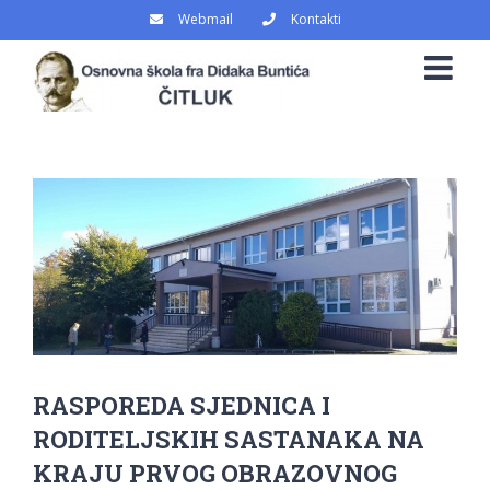
Skip
Webmail
Kontakti
to
content
View
Larger
Image
RASPOREDA SJEDNICA I
RODITELJSKIH SASTANAKA NA
KRAJU PRVOG OBRAZOVNOG