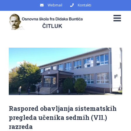
Skip
Webmail
Kontakti
to
content
View
Larger
Image
Raspored obavljanja sistematskih
pregleda učenika sedmih (VII.)
razreda