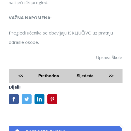
na liječnički pregled.
VAŽNA NAPOMENA:
Pregledi učenika se obavljaju
ISKLJUČIVO
uz pratnju
odrasle osobe.
Uprava Škole
<<
Prethodna
Sljedeća
>>
Dijeli!
Facebook
Twitter
LinkedIn
Pinterest