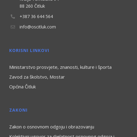
88 260 Čitluk
+387 36 644 564
info@oscitluk.com
KORISNI LINKOVI
Ministarstvo prosvjete, znanosti, kulture i športa
Zavod za školstvo, Mostar
Općina Čitluk
ZAKONI
Zakon o osnovnom odgoju i obrazovanju
Kolektivni ugovor za djelatnost osnovnog odgoja i