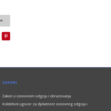
>>
inkedIn
Pinterest
ZAKONI
Zakon o osnovnom odgoju i obrazovanju
Kolektivni ugovor za djelatnost osnovnog odgoja i