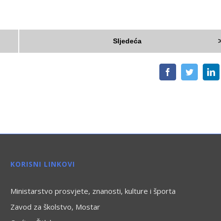
Sljedeća
Facebook
Twitter
L
KORISNI LINKOVI
Ministarstvo prosvjete, znanosti, kulture i športa
Zavod za školstvo, Mostar