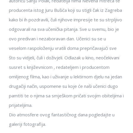
autoricu Sanju Polak, redatelja filma Nevena Hitreca te
producenta istog Juru Bušića koji su stigli čak iz Zagreba
kako bi ih pozdravili, čuli njihove impresije te su strpljivo
odgovarali na sva učenička pitanja. Sve u svemu, bio je
ovo predivan i nezaboravan dan. Učenici su se u
veselom raspoloženju vratili doma prepričavajući sve
što su vidjeli, čuli i doživjeli. Odlazak u kino, neočekivani
susret s književnicom , redateljem i producentom
omiljenog filma, kao i uživanje u lektirnom djelu na jedan
drugačiji način, uspomene su koje će naši učenici dugo
pamtiti te o njima sa smješkom pričati svojim obiteljima i
prijateljima.
Dio atmosfere ovog fantastičnog dana pogledajte u
galeriji fotografija.