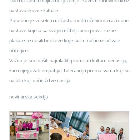
Dan ružičastih majica obilježen je likovnim radovima kroz
nastavu likovne kulture.
Posebno je veselo i ružičasto među učenicima razredne
nastave koji su sa svojim učiteljicama pravili razne
plakate te nosili bedževe koje su im ručno izrađivale
učiteljice.
Važno je kod naših najmlađih promicati kulturu nenasilja,
kao i njegovati empatiju i toleranciju prema svima koji su
na bilo koji način žrtve nasilja.
novinarska sekcija