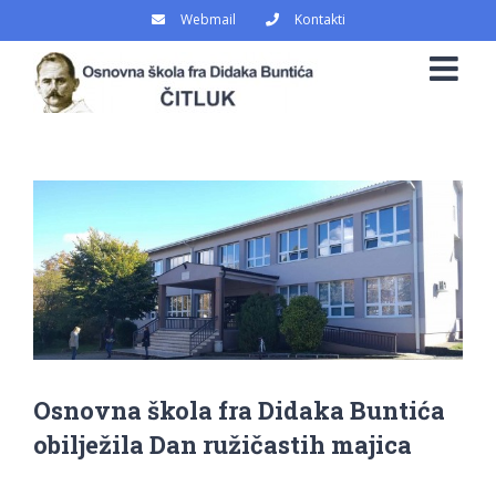
Skip
Webmail
Kontakti
to
content
View
Larger
Image
Osnovna škola fra Didaka Buntića
obilježila Dan ružičastih majica