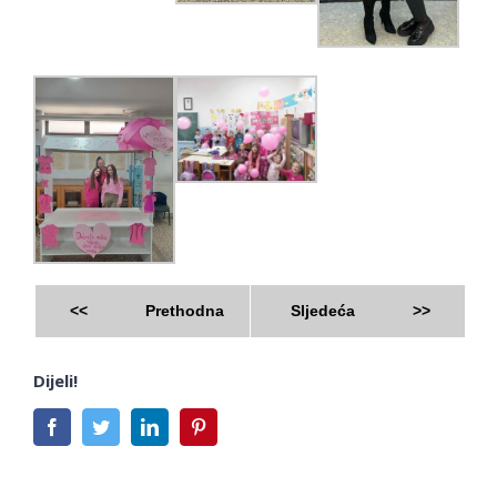
<<
Prethodna
Sljedeća
>>
Dijeli!
Facebook
Twitter
LinkedIn
Pinterest