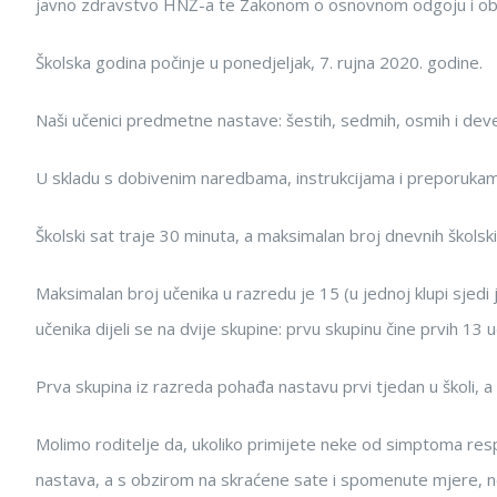
javno zdravstvo HNŽ-a te Zakonom o osnovnom odgoju i ob
Školska godina počinje u ponedjeljak, 7. rujna 2020. godine.
Naši učenici predmetne nastave: šestih, sedmih, osmih i dev
U skladu s dobivenim naredbama, instrukcijama i preporukama
Školski sat traje 30 minuta, a maksimalan broj dnevnih školskih
Maksimalan broj učenika u razredu je 15 (u jednoj klupi sjedi j
učenika dijeli se na dvije skupine: prvu skupinu čine prvih 13
Prva skupina iz razreda pohađa nastavu prvi tjedan u školi, a
Molimo roditelje da, ukoliko primijete neke od simptoma resp
nastava, a s obzirom na skraćene sate i spomenute mjere, nem