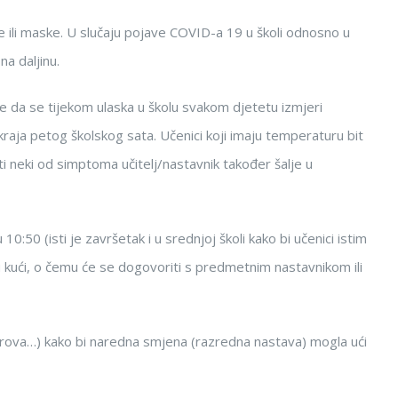
re ili maske. U slučaju pojave COVID-a 19 u školi odnosno u
na daljinu.
 je da se tijekom ulaska u školu svakom djetetu izmjeri
kraja petog školskog sata. Učenici koji imaju temperaturu bit
ti neki od simptoma učitelj/nastavnik također šalje u
0:50 (isti je završetak i u srednjoj školi kako bi učenici istim
đu kući, o čemu će se dogovoriti s predmetnim nastavnikom ili
 čvorova…) kako bi naredna smjena (razredna nastava) mogla ući