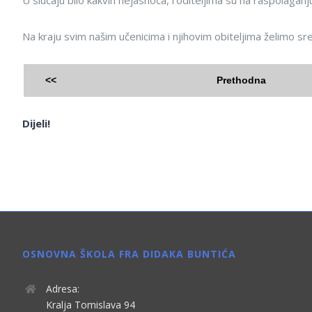
U slučaju bilo kakvih nejasnoća, roditeljima su na raspolaganju
Na kraju svim našim učenicima i njihovim obiteljima želimo s
<<
Prethodna
Dijeli!
OSNOVNA ŠKOLA FRA DIDAKA BUNTIĆA
Adresa:
Kralja Tomislava 94