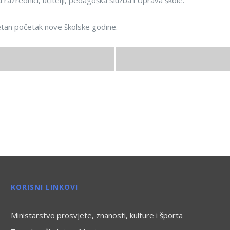
 razrednici, učitelji, pedagoška služba i Uprava škole.
retan početak nove školske godine.
KORISNI LINKOVI
Ministarstvo prosvjete, znanosti, kulture i športa