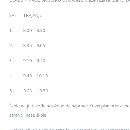
ULAZ 3 – KROZ ŠKOLSKU DVORANU: ulaze i izlaze učenici svi
SAT TRAJANJE
1. 8:00 – 8:30
2. 8:35 – 9:05
3. 9:10 – 9:40
4. 9:45 – 10:15
5. 10:20 – 10:50
Školama je takođe naloženo da naprave Krizni plan pripravno
stranici naše škole.