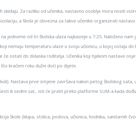
h skidaju. Za razliku od učenika, nastavno osoblje mora nositi vizi
zolaciju, a škola je obvezna za takve učenike organizirati nastavu 
ti na jednome od tri školska ulaza najkasnije u 7:25. Naloženo nam
koji nemaju temperaturu ulaze u svoju učionicu, u kojoj ostaju do 
e će ostati do dolaska roditelja. Učenika koji tijekom nastave osje
u što kraćem roku dužni doći po dijete.
j školi). Nastava prve smjene završava nakon petog školskog sata, u 1
u šesti ili sedmi sat, isti će pratit preko platforme SUM-a kada do
ekcija škole (klupa, stolica, podova, učionica, hodnika, sanitarnih