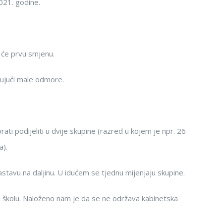
21. godine.
 će prvu smjenu.
čujući male odmore.
ati podijeliti u dvije skupine (razred u kojem je npr. 26
a).
astavu na daljinu. U idućem se tjednu mijenjaju skupine.
 u školu. Naloženo nam je da se ne održava kabinetska