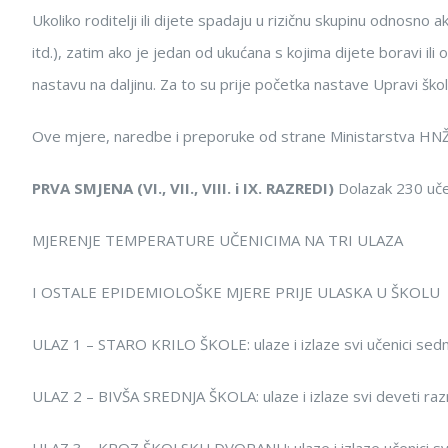
Ukoliko roditelji ili dijete spadaju u rizičnu skupinu odnosno a
itd.), zatim ako je jedan od ukućana s kojima dijete boravi ili
nastavu na daljinu. Za to su prije početka nastave Upravi škole
Ove mjere, naredbe i preporuke od strane Ministarstva HNŽ-a
PRVA SMJENA (VI., VII., VIII. i IX. RAZREDI)
Dolazak 230 uče
MJERENJE TEMPERATURE UČENICIMA NA TRI ULAZA
I OSTALE EPIDEMIOLOŠKE MJERE PRIJE ULASKA U ŠKOLU
ULAZ 1 – STARO KRILO ŠKOLE: ulaze i izlaze svi učenici sedm
ULAZ 2 – BIVŠA SREDNJA ŠKOLA: ulaze i izlaze svi deveti razr