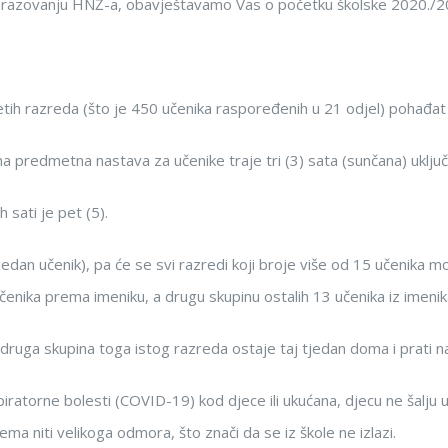
razovanju HNŽ-a, obavještavamo Vas o početku školske 2020./20
etih razreda (što je 450 učenika raspoređenih u 21 odjel) pohađat
 predmetna nastava za učenike traje tri (3) sata (sunčana) uklju
 sati je pet (5).
edan učenik), pa će se svi razredi koji broje više od 15 učenika mor
 učenika prema imeniku, a drugu skupinu ostalih 13 učenika iz imenik
 druga skupina toga istog razreda ostaje taj tjedan doma i prati n
iratorne bolesti (COVID-19) kod djece ili ukućana, djecu ne šalju
a niti velikoga odmora, što znači da se iz škole ne izlazi.