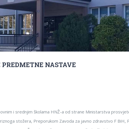
KE PREDMETNE NASTAVE
ovnim i srednjim školama HNŽ-a od strane Ministarstva prosvjete,
Kriznoga stožera, Preporukom Zavoda za javno zdravstvo F BiH, 