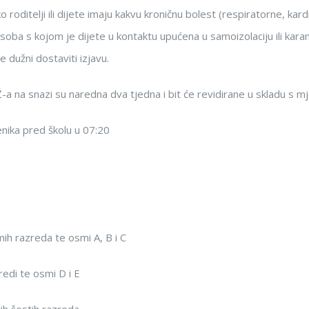
ko roditelji ili dijete imaju kakvu kroničnu bolest (respiratorne, kar
 osoba s kojom je dijete u kontaktu upućena u samoizolaciju ili kar
 dužni dostaviti izjavu.
 na snazi su naredna dva tjedna i bit će revidirane u skladu s mj
nika pred školu u 07:20
ih razreda te osmi A, B i C
edi te osmi D i E