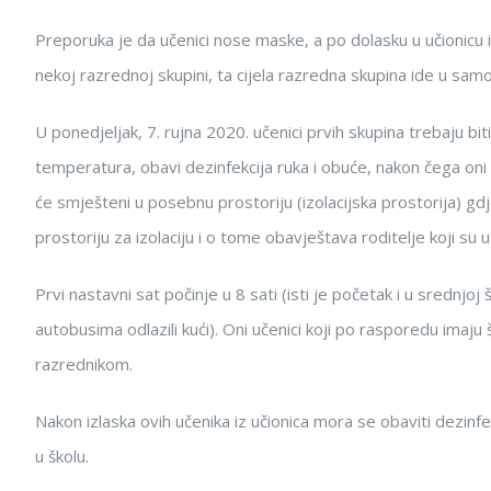
Preporuka je da učenici nose maske, a po dolasku u učionicu i
nekoj razrednoj skupini, ta cijela razredna skupina ide u samoi
U ponedjeljak, 7. rujna 2020. učenici prvih skupina trebaju bi
temperatura, obavi dezinfekcija ruka i obuće, nakon čega oni 
će smješteni u posebnu prostoriju (izolacijska prostorija) gdj
prostoriju za izolaciju i o tome obavještava roditelje koji su 
Prvi nastavni sat počinje u 8 sati (isti je početak i u srednjo
autobusima odlazili kući). Oni učenici koji po rasporedu imaj
razrednikom.
Nakon izlaska ovih učenika iz učionica mora se obaviti dezinf
u školu.