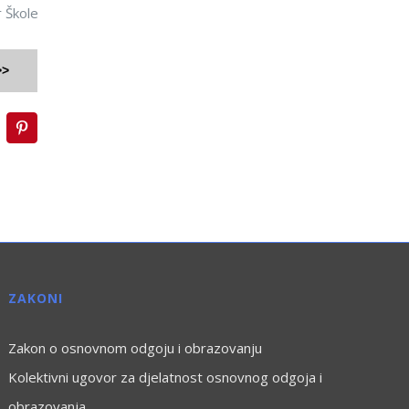
r Škole
>>
inkedIn
Pinterest
ZAKONI
Zakon o osnovnom odgoju i obrazovanju
Kolektivni ugovor za djelatnost osnovnog odgoja i
obrazovanja