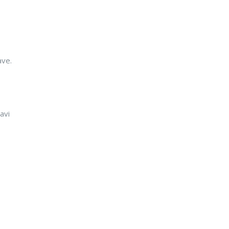
ave.
avi