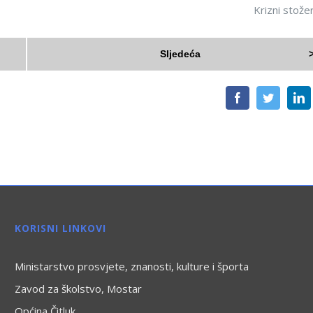
Krizni stože
Sljedeća
Facebook
Twitter
L
KORISNI LINKOVI
Ministarstvo prosvjete, znanosti, kulture i športa
Zavod za školstvo, Mostar
Općina Čitluk