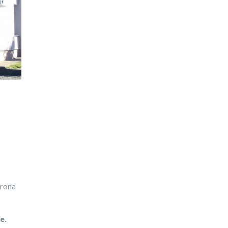
orona
e.