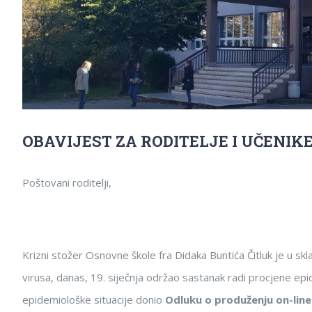
OBAVIJEST ZA RODITELJE I UČENIK
Poštovani roditelji,
Krizni stožer Osnovne škole fra Didaka Buntića Čitluk je u s
virusa, danas, 19. siječnja održao sastanak radi procjene epid
epidemiološke situacije donio
Odluku o produženju on-line