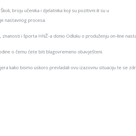
oli, broju učenika i djelatnika koji su pozitivni ili su u
anje nastavnog procesa.
re, znanosti i športa HNŽ-a donio Odluku o produženju on-line nast
godine o čemu ćete biti blagovremeno obavješteni.
era kako bismo uskoro prevladali ovu izazovnu situaciju te se zdr