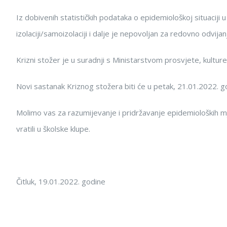
Iz dobivenih statističkih podataka o epidemiološkoj situaciji u Šk
izolaciji/samoizolaciji i dalje je nepovoljan za redovno odvij
Krizni stožer je u suradnji s Ministarstvom prosvjete, kultu
Novi sastanak Kriznog stožera biti će u petak, 21.01.2022. 
Molimo vas za razumijevanje i pridržavanje epidemioloških mj
vratili u školske klupe.
Čitluk, 19.01.2022. godine