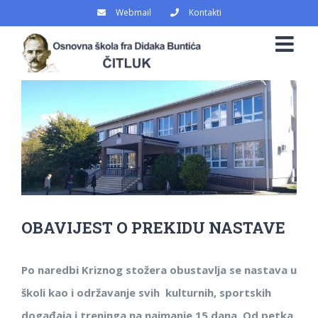
Skip
Webmail
Kontakti
to
content
View
Larger
Image
OBAVIJEST O PREKIDU NASTAVE
Po naredbi Kriznog stožera obustavlja se nastava u
školi kao i održavanje svih kulturnih, sportskih
događaja i treninga na najmanje 15 dana. Od petka,