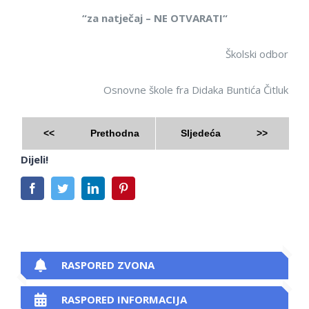
“za natječaj
–
NE OTVARATI
“
Školski odbor
Osnovne škole fra Didaka Buntić
a
Čitluk
<<
Prethodna
Sljedeća
>>
Dijeli!
Facebook
Twitter
LinkedIn
Pinterest
RASPORED ZVONA
RASPORED INFORMACIJA