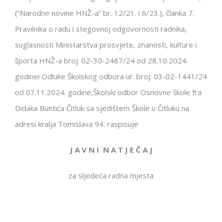
(“Narodne novine HNŽ-a” br. 12/21.
i 6/23.
),
članka 7.
Pravilnika o radu i steg
ovnoj odgovornosti radnika
,
suglasnosti Ministarstva prosvje
te, znanosti, kulture i
športa H
NŽ-a broj:
02-30-2487
/24
od
28.10
.2024
.
godine
i
Odluke Školskog odbora ur. bro
j:
03-02-
1441
/24
od
07
.11
.2024
. godine
,
Školski odbor
Osnovne škole
fra
Didaka Buntića
Čitluk
sa sjedištem
Škole
u Čitluku
na
adresi
k
ralja Tomis
l
a
va
94.
raspisuje
J A V N I
N
A
T
J
E
Č
A
J
za sljedeća radna mjesta