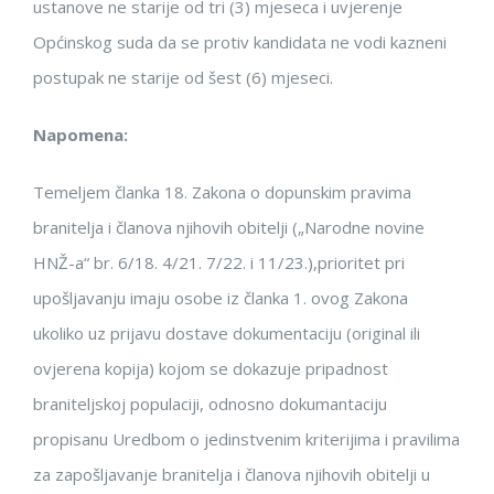
ustanove ne starije od tri (3) mjeseca i uvjerenje
Općinskog suda da se protiv kandidata ne vodi kazneni
postupak ne starije od šest (6) mjeseci.
Napomena:
Temeljem članka 18.
Zakona o dopunskim pravima
branitelja i članova njihovih obitelji („Narodne novine
HNŽ-a“ br. 6/18
. 4/21. 7/22.
i
11/23.),
prioritet pri
upošljavanju imaju osobe iz članka 1. ovog Zakona
uko
liko uz prijavu dostave dokumentaciju (original ili
ovjerena kopija) kojom se dokazuje pripadnost
braniteljskoj populaciji, odnosno dokumantaciju
propisanu Uredbom o jedinstvenim kriterijima i pravilima
za zapošljavanje branitelja i članova njihovih obitelji u