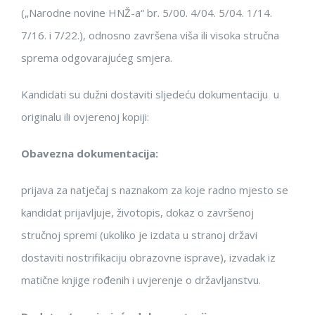
(„Narodne novine HNŽ-
a“ br. 5/00. 4/04. 5/04. 1/14.
7/16.
i 7/22.
)
, odnosno
završena viša ili visoka stručna
sprema odgovarajućeg smjera.
Kandidati su dužni dostaviti
sljedeću
dokumentaciju u
origina
l
u
ili
ovjerenoj
kop
iji
:
Obavezna dokumentacija:
prijava za
natječaj
s naznakom za koje radno
mjesto se
kandidat prijavljuje
,
životopis
,
dokaz
o završenoj
stručnoj spremi (ukoliko je izdata u stranoj državi
dos
taviti nostrifi
kaciju
obrazovne isprave
)
,
iz
vadak
iz
matične knjige rođenih
i
uvjerenje o državljanstvu
.