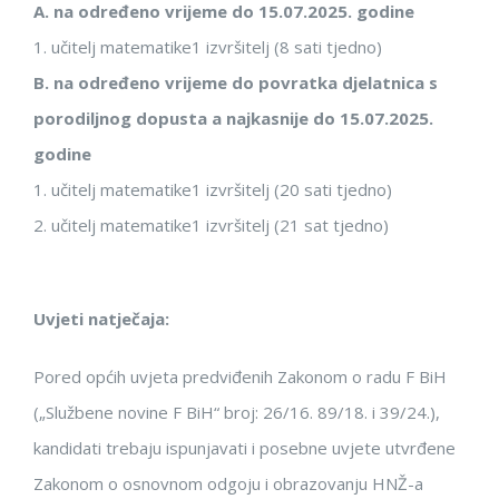
A.
na
određeno vrijeme do 15.07.2025. godine
1.
učitelj
matematike
1 izvršitelj (8 sati tjedno)
B.
na
određeno vrijeme do povratka
djelatnica
s
porodiljn
og dopusta a najkasnije
do 15.07.202
5.
godine
1.
učitelj matematike
1 izvršitelj (20 sati tjedno)
2.
učitelj matematike
1 izvršitelj (21 sat tjedno)
Uvjeti natječaja:
P
ored općih uvjeta predviđenih Zakonom o radu F
BiH
(„Službene novine
F
BiH“ broj:
26/16.
89/18.
i 39/24.
)
,
kandidati
trebaju ispunjavati i posebne uvjete utvrđene
Zakonom o osnovnom odgoju i obrazovanju HNŽ-a