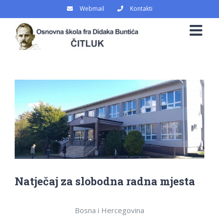
Skip
Webmail
Kontakti
to
content
View
Larger
Image
Natječaj za slobodna radna mjesta
Bosna i Hercegovina