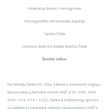
Federacija Bosne i Hercegovine
Hercegovačko-neretvanska županija
Općina Čitluk
Osnovna škola fra Didaka Buntića Čitluk
Školski odbor
Na temelju čl
anka
85.
i 85a. Zakona o osnovnom odgoju i
obra
zovanju („Narodne novine HNŽ
-a
“
br.
5/00.
4/04
.
5/04
.
1/14.
7/16.
i 7/22.
)
,
članka 8.
Kolektivnog ugovora
za djelatnost osnovnog odgoja i obr
azovanja u HNŽ-u,