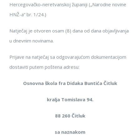
Hercegovačko-neretvanskoj županiji
(„Narodne novine
HNŽ-a“ br. 1/24.)
Natječaj je otvoren osam (8) dana od dana objavljivanja
u dnevnim novinama.
Prijave na natječaj s
a
odgovarajućom dokumentacijom
dostaviti
putem pošte
na adresu:
Osnovna
škola fra Didaka Buntića Čitluk
k
ralja Tomislava 94.
88 260 Čitluk
s
a
naznakom