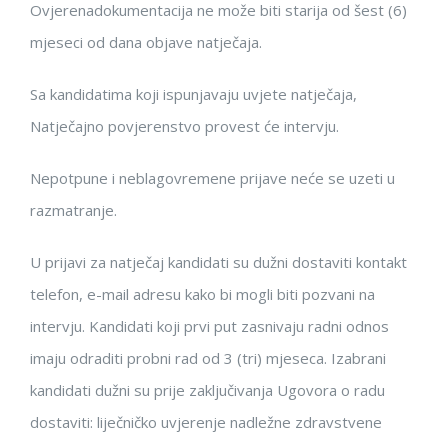
Ovjerena
dokumentacija ne može biti starija od šest (6)
mjeseci od dana objave natječaja.
Sa kandidatima koji ispunjavaju uvjete natječaja,
Natječajno povjerenstvo provest će intervju.
Nepotpune i neblagovremene prija
ve neće se uzeti u
razmatranje.
U
prijavi za natječaj
kandidati su
dužni dostaviti kontakt
telefon
,
e-
mail adresu
kako bi
mogli biti pozvani na
intervju
.
Kandidati koji prvi put zasnivaju radni odnos
imaju odraditi probni rad od 3 (tri) mjeseca.
Izabrani
kandidati dužni su prije zaključi
vanja Ugovora o radu
dostaviti:
liječničko uvjerenje nadležne zdravstvene