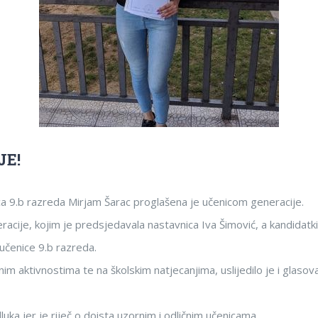
JE!
ica 9.b razreda Mirjam Šarac proglašena je učenicom generacije.
cije, kojim je predsjedavala nastavnica Iva Šimović, a kandidatkinj
 učenice 9.b razreda.
aktivnostima te na školskim natjecanjima, uslijedilo je i glasovanj
uka jer je riječ o doista uzornim i odličnim učenicama.