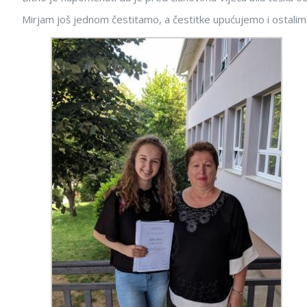
Mirjam još jednom čestitamo, a čestitke upućujemo i ostalim