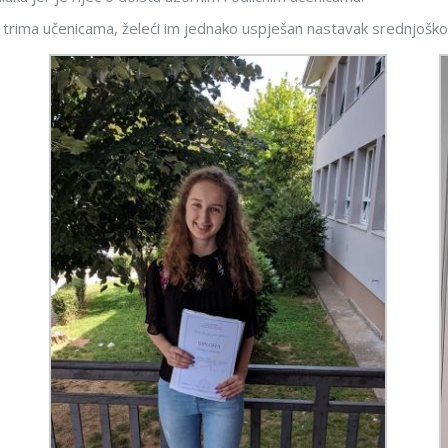
 trima učenicama, želeći im jednako uspješan nastavak srednjošk