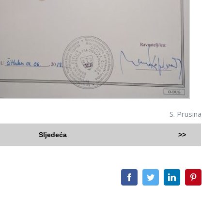
S. Prusina
Sljedeća
>>
Facebook
Twitter
LinkedIn
Pintere