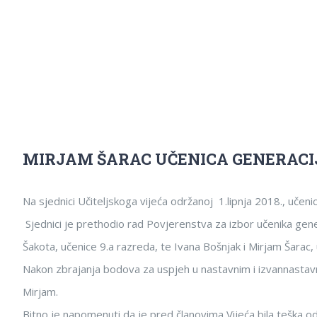
MIRJAM ŠARAC UČENICA GENERACI
Na sjednici Učiteljskoga vijeća održanoj 1.lipnja 2018., učen
Sjednici je prethodio rad Povjerenstva za izbor učenika genera
Šakota, učenice 9.a razreda, te Ivana Bošnjak i Mirjam Šarac,
Nakon zbrajanja bodova za uspjeh u nastavnim i izvannastavnim 
Mirjam.
Bitno je napomenuti da je pred članovima Vijeća bila teška odl