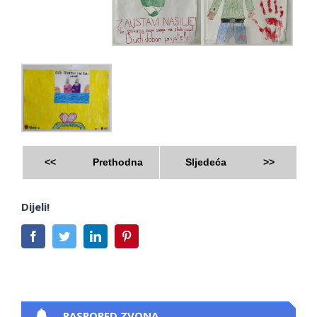
<<
Prethodna
Sljedeća
>>
Dijeli!
Facebook
Twitter
LinkedIn
Pinterest
RASPORED ZVONA