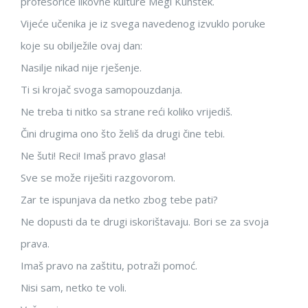
profesorice likovne kulture Megi Kunštek.
Vijeće učenika je iz svega navedenog izvuklo poruke
koje su obilježile ovaj dan:
Nasilje nikad nije rješenje.
Ti si krojač svoga samopouzdanja.
Ne treba ti nitko sa strane reći koliko vrijediš.
Čini drugima ono što želiš da drugi čine tebi.
Ne šuti! Reci! Imaš pravo glasa!
Sve se može riješiti razgovorom.
Zar te ispunjava da netko zbog tebe pati?
Ne dopusti da te drugi iskorištavaju. Bori se za svoja
prava.
Imaš pravo na zaštitu, potraži pomoć.
Nisi sam, netko te voli.