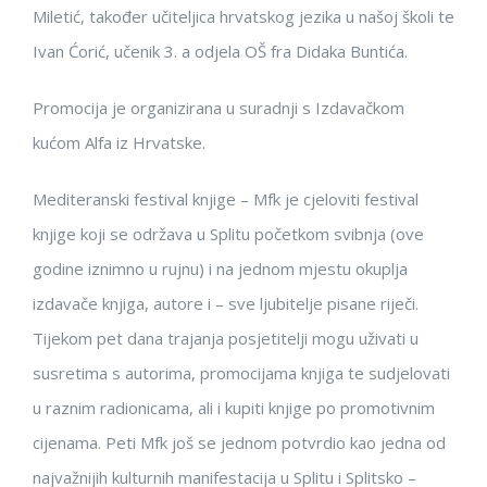
Miletić, također učiteljica hrvatskog jezika u našoj školi te
Ivan Ćorić, učenik 3. a odjela OŠ fra Didaka Buntića.
Promocija je organizirana u suradnji s Izdavačkom
kućom Alfa iz Hrvatske.
Mediteranski festival knjige – Mfk je cjeloviti festival
knjige koji se održava u Splitu početkom svibnja (ove
godine iznimno u rujnu) i na jednom mjestu okuplja
izdavače knjiga, autore i – sve ljubitelje pisane riječi.
Tijekom pet dana trajanja posjetitelji mogu uživati u
susretima s autorima, promocijama knjiga te sudjelovati
u raznim radionicama, ali i kupiti knjige po promotivnim
cijenama. Peti Mfk još se jednom potvrdio kao jedna od
najvažnijih kulturnih manifestacija u Splitu i Splitsko –