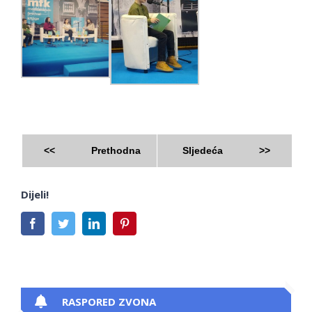
<<
Prethodna
Sljedeća
>>
Dijeli!
Facebook
Twitter
LinkedIn
Pinterest
RASPORED ZVONA