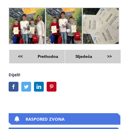
<<
Prethodna
Sljedeća
>>
Dijeli!
Facebook
Twitter
LinkedIn
Pinterest
RASPORED ZVONA