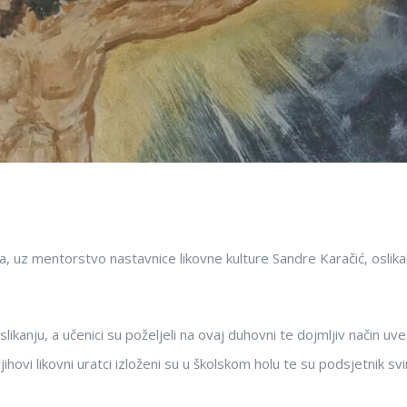
, uz mentorstvo nastavnice likovne kulture Sandre Karačić, oslikal
ikanju, a učenici su poželjeli na ovaj duhovni te dojmljiv način uve
jihovi likovni uratci izloženi su u školskom holu te su podsjetnik sv