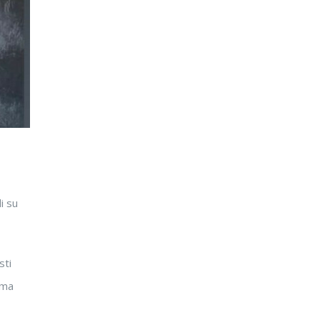
i su
sti
ima