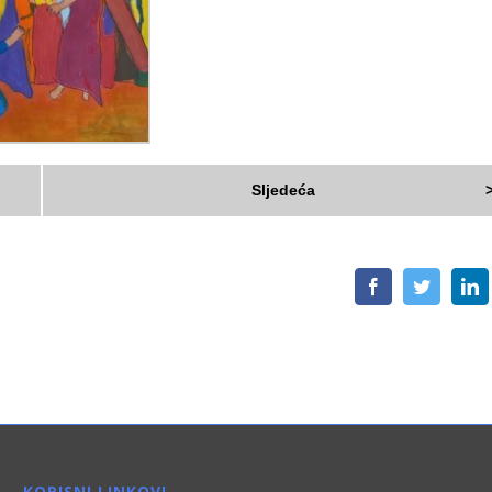
Sljedeća
Facebook
Twitter
L
KORISNI LINKOVI