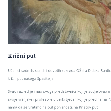
Križni put
Učenici sedmih, osmih i devetih razreda OŠ fra Didaka Buntića
križni put našega Spasitelja.
Svaki razred je imao svoga predstavnika koji je sudjelovao u sl
svoje vršnjake i profesore u veliki tjedan koji je pred nama. N
nama da se vratimo na put poniznosti, na Kristov put.