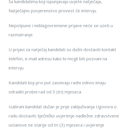
Sa kandidatima koji ispunjavaju uvjete natječaja,
Natječajno povjerenstvo provest će intervju.
Nepotpune i neblagovremene prija
ve neće se uzeti u
razmatranje.
U
prijavi za natječaj
kandidati su
dužni dostaviti kontakt
telefon
,
e-
mail adresu
kako bi
mogli biti pozvani na
intervju
.
Kandidati koji prvi put zasnivaju radni odnos imaju
odraditi probni rad od 3 (tri) mjeseca.
Izabrani kandidat dužan je
prije zaključi
vanja Ugovora o
radu dostaviti:
liječničko uvjerenje nadležne zdravstvene
ustanove ne starije od tri (3) mjeseca i uvjerenje