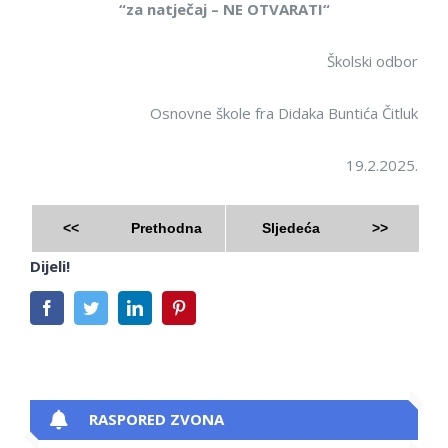
“za natječaj
–
NE OTVARATI
“
Školski odbor
Osnovne škole fra Didaka Buntić
a
Čitluk
19.2.2025.
<<
Prethodna
Sljedeća
>>
Dijeli!
Facebook
Twitter
LinkedIn
Pinterest
RASPORED ZVONA