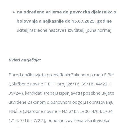
➢
na
određeno vrijeme do povratka
djelatnika s
bolovanja
a najkasnije
do 15.07.2025. godine
učitelj
razredne nastave
1 izvršitelj (
puna norma
)
Uvjeti natječaja:
P
ored općih uvjeta predviđenih
Zakonom o radu F
BiH
(„Službene novine
F
BiH“ broj:
26/16.
89/18.
44/22. i
39/24.
)
,
kandidati
trebaju ispunjavati i posebne uvjete
utvrđene Zakonom o osnovnom odgoju i obrazovanju
HNŽ-a („Narodne novine HNŽ-
a“ br. 5/00. 4/04. 5/04.
1/14.
7/16.
i 7/22.
)
, od
nosno
završena viša ili visoka