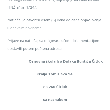
HNŽ-a“ br. 1/24.)
.
Natječaj je otvoren osam (8) dana od dana objavljivanja
u dnevnim novinama.
Prijave na natječaj s
a
odgovarajućom dokumentacijom
dostaviti
putem pošte
na adresu:
Osnovna
škola fra Didaka Buntića Čitluk
K
ralja Tomislava 94.
88 260 Čitluk
s
a
naznakom