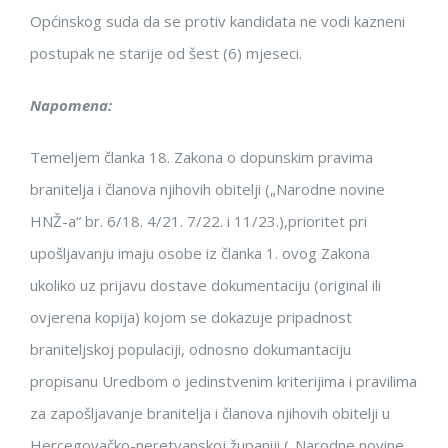
Općinskog suda da se protiv kandidata ne vodi kazneni
postupak ne starije od šest (6) mjeseci.
Napomena:
Temeljem članka 18.
Zakona o dopunskim pravima
branitelja i članova njihovih obitelji („Narodne novine
HNŽ-a“ br. 6/18
. 4/21. 7/22.
i
11/23.),
prioritet pri
upošljavanju imaju osobe iz članka 1. ovog Zakona
uko
liko uz prijavu dostave dokumentaciju (original ili
ovjerena kopija) kojom se dokazuje pripadnost
braniteljskoj populaciji, odnosno dokumantaciju
propisanu Uredbom o jedinstvenim kriterijima i pravilima
za zapošljavanje branitelja i članova njihovih obitelji u
Hercegovačko-neretvanskoj županiji
(„Narodne novine