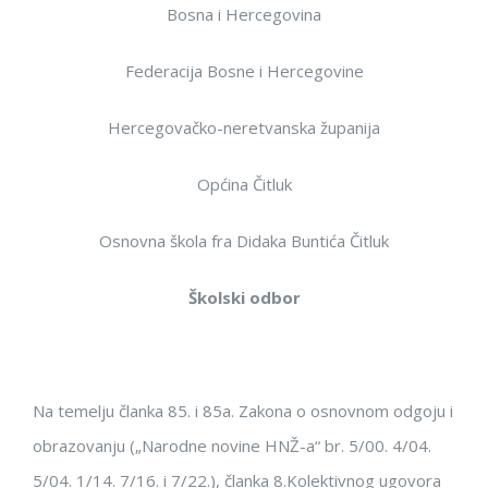
Bosna i Hercegovina
Federacija Bosne i Hercegovine
Hercegovačko-neretvanska županija
Općina Čitluk
Osnovna škola fra Didaka Buntića Čitluk
Školski odbor
Na temelju čl
anka
85.
i 85a. Zakona o osnovnom odgoju i
obra
zovanju („Narodne novine HNŽ
-a
“
br.
5/00.
4/04
.
5/04
.
1/14.
7/16.
i 7/22.
)
,
članka 8.
Kolektivnog ugovora