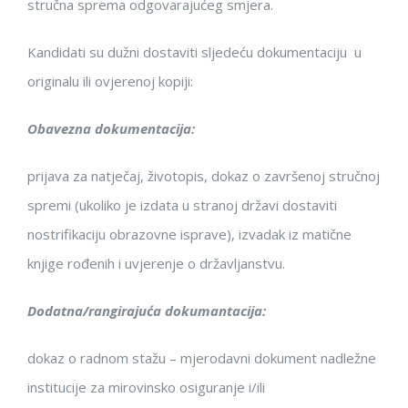
stručna sprema odgovarajućeg smjera.
Kandidati su dužni dostaviti
sljedeću
dokumentaciju u
origina
l
u
ili
ovjerenoj
kop
iji
:
Obavezna dokumentacija:
prijava za
natječaj
,
životopis
,
dokaz
o završenoj stručnoj
spremi (ukoliko je izdata u stranoj državi dos
taviti
nostrifikaciju
obrazovne isprave
)
,
iz
vadak
iz matične
knjige rođenih
i
uvjerenje o državljanstvu
.
Dodatna/rangirajuća dokumantacija:
dokaz o radnom stažu – mjerodavni dokument nadležne
institucije za mirovinsko osiguranje i/ili