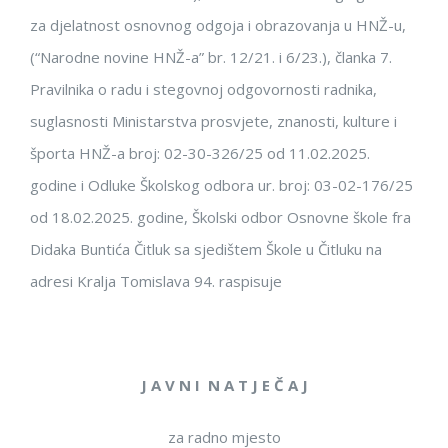
za djelatnost osnovnog odgoja i obr
azovanja u HNŽ-u,
(“Narodne novine HNŽ-a” br. 12/21.
i 6/23.
),
članka 7.
Pravilnika o radu i steg
ovnoj odgovornosti radnika
,
suglasnosti Ministarstva prosvje
te, znanosti, kulture i
športa H
NŽ-a broj:
02-30-326
/25
od
11
.0
2
.2025
.
godine
i
Odluke Školskog odbora ur. bro
j:
03-02-
176
/25
od
18
.0
2
.2025
. godine
,
Školski odbor
Osnovne škole
fra
Didaka Buntića
Čitluk
sa sjedištem
Škole
u Čitluku
na
adresi
K
ralja Tomisl
a
va
94.
raspisuje
J A V N I
N
A
T
J
E
Č
A
J
za
radno mjesto