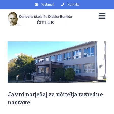
Skip
Webmail
Kontakti
to
content
View
Larger
Image
Javni natječaj za učitelja razredne
nastave