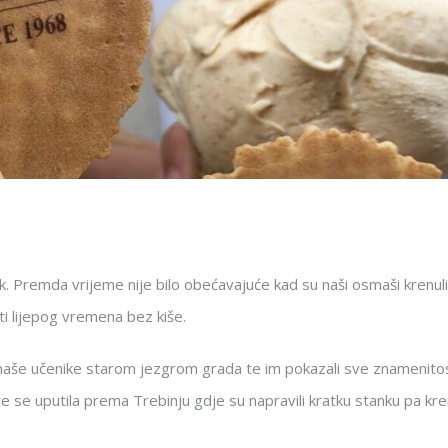
. Premda vrijeme nije bilo obećavajuće kad su naši osmaši krenuli
ti lijepog vremena bez kiše.
i naše učenike starom jezgrom grada te im pokazali sve znamenito
te se uputila prema Trebinju gdje su napravili kratku stanku pa kre