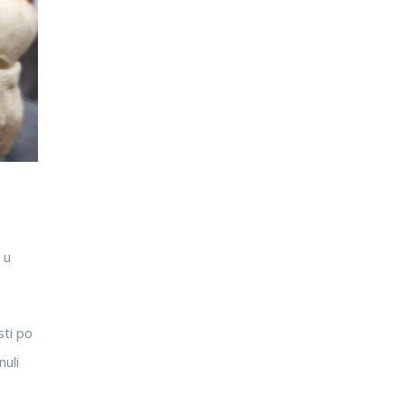
 u
sti po
nuli