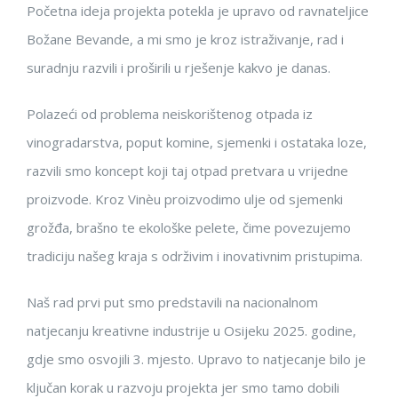
Početna ideja projekta potekla je upravo od ravnateljice
Božane Bevande, a mi smo je kroz istraživanje, rad i
suradnju razvili i proširili u rješenje kakvo je danas.
Polazeći od problema neiskorištenog otpada iz
vinogradarstva, poput komine, sjemenki i ostataka loze,
razvili smo koncept koji taj otpad pretvara u vrijedne
proizvode. Kroz Vinèu proizvodimo ulje od sjemenki
grožđa, brašno te ekološke pelete, čime povezujemo
tradiciju našeg kraja s održivim i inovativnim pristupima.
Naš rad prvi put smo predstavili na nacionalnom
natjecanju kreativne industrije u Osijeku 2025. godine,
gdje smo osvojili 3. mjesto. Upravo to natjecanje bilo je
ključan korak u razvoju projekta jer smo tamo dobili