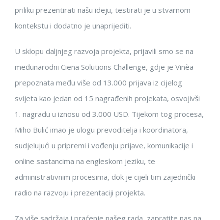
priliku prezentirati našu ideju, testirati je u stvarnom
kontekstu i dodatno je unaprijediti.
U sklopu daljnjeg razvoja projekta, prijavili smo se na
međunarodni Ciena Solutions Challenge, gdje je Vinèa
prepoznata među više od 13.000 prijava iz cijelog
svijeta kao jedan od 15 nagrađenih projekata, osvojivši
1. nagradu u iznosu od 3.000 USD. Tijekom tog procesa,
Miho Bulić imao je ulogu prevoditelja i koordinatora,
sudjelujući u pripremi i vođenju prijave, komunikacije i
online sastancima na engleskom jeziku, te
administrativnim procesima, dok je cijeli tim zajednički
radio na razvoju i prezentaciji projekta.
Za više sadržaja i praćenje našeg rada, zapratite nas na