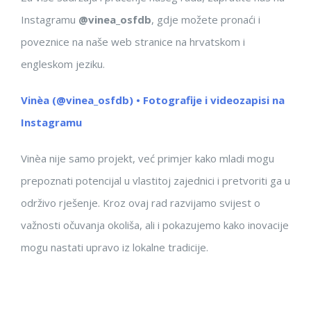
Instagramu
@vinea_osfdb
, gdje možete pronaći i
poveznice na naše web stranice na hrvatskom i
engleskom jeziku.
Vinèa (@vinea_osfdb) • Fotografije i videozapisi na
Instagramu
Vinèa nije samo projekt, već primjer kako mladi mogu
prepoznati potencijal u vlastitoj zajednici i pretvoriti ga u
održivo rješenje. Kroz ovaj rad razvijamo svijest o
važnosti očuvanja okoliša, ali i pokazujemo kako inovacije
mogu nastati upravo iz lokalne tradicije.