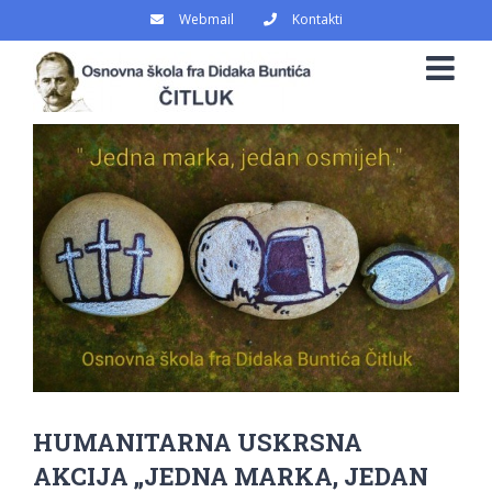
Skip
Webmail
Kontakti
to
content
View
Larger
Image
HUMANITARNA USKRSNA
AKCIJA „JEDNA MARKA, JEDAN