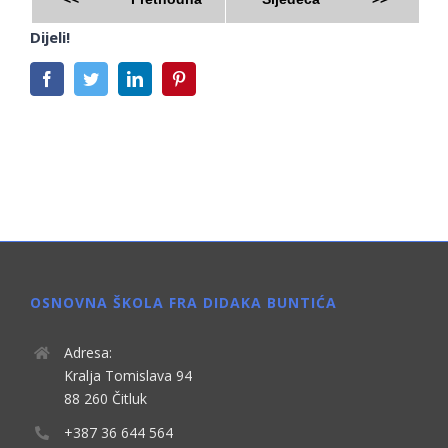
Dijeli!
Facebook
Twitter
LinkedIn
Pinterest
OSNOVNA ŠKOLA FRA DIDAKA BUNTIĆA
Adresa:
Kralja Tomislava 94
88 260 Čitluk
+387 36 644 564