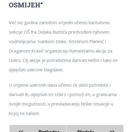
OSMIJEH“
Već niz godina zaredom vrijedni učenici karitativne
sekcije OŠ fra Didaka Buntića predvođeni njihovim
voditeljicama: Ivankom Doko, Kristinom Planinić i
Draganom Krasić organiziraju humanitarnu akciju za
Uskrs. Cilj akcije je potrebitima darivati nešto i tako im
uljepšati uskrsne blagdane.
U vrijeme uskrsnih dana učenici će obići potrebite i
darivati ih, uljepšati im Uskrs i pomoći im, u granicama
svojih mogućnosti, u prevladavanju teške situacije u
kojoj se nalaze.
<<
Prethodna
Sljedeća
>>