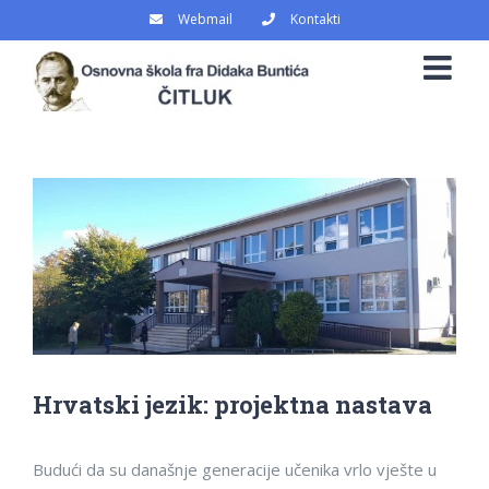
Skip
Webmail
Kontakti
to
content
View
Larger
Image
Hrvatski jezik: projektna nastava
Budući da su današnje generacije učenika vrlo vješte u