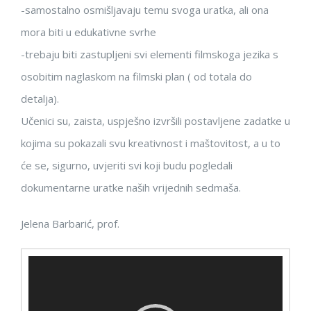
-samostalno osmišljavaju temu svoga uratka, ali ona
mora biti u edukativne svrhe
-trebaju biti zastupljeni svi elementi filmskoga jezika s
osobitim naglaskom na filmski plan ( od totala do
detalja).
Učenici su, zaista, uspješno izvršili postavljene zadatke u
kojima su pokazali svu kreativnost i maštovitost, a u to
će se, sigurno, uvjeriti svi koji budu pogledali
dokumentarne uratke naših vrijednih sedmaša.
Jelena Barbarić, prof.
Reproduktor
videozapisa