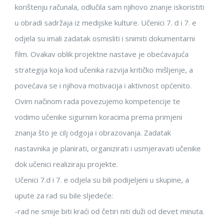
korištenju računala, odlučila sam njihovo znanje iskoristiti
u obradi sadržaja iz medijske kulture. Učenici 7. d i 7. e
odjela su imali zadatak osmisliti i snimiti dokumentarni
film. Ovakav oblik projektne nastave je obećavajuća
strategija koja kod učenika razvija kritičko mišljenje, a
povećava se i njihova motivacija i aktivnost općenito.
Ovim načinom rada povezujemo kompetencije te
vodimo učenike sigurnim koracima prema primjeni
znanja što je cilj odgoja i obrazovanja. Zadatak
nastavnika je planirati, organizirati i usmjeravati učenike
dok učenici realiziraju projekte.
Učenici 7.d i 7. e odjela su bili podijeljeni u skupine, a
upute za rad su bile sljedeće:
-rad ne smije biti kraći od četiri niti duži od devet minuta.