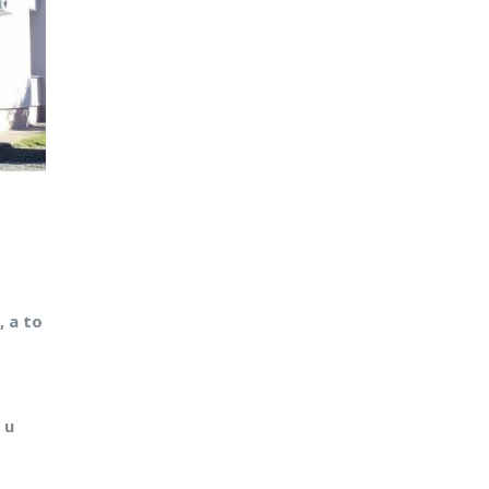
, a to
 u