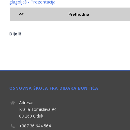
glagoljaši- Prezentacija
<<
Prethodna
Dijeli!
OSNOVNA ŠKOLA FRA DIDAKA BUNTIĆA
Adresa:
Kralja Tomislava 94
88 260 Čitluk
+387 36 644 564