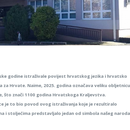
lske godine istraživale povijest hrvatskog jezika i hrvatsko
a za Hrvate. Naime, 2025. godina označava veliku obljetnicu
ne, što znači 1100 godina Hrvatskoga Kraljevstva.
te je to bio povod ovog istraživanja koje je rezultiralo
na i stoljećima predstavljalo jedan od simbola našeg naroda