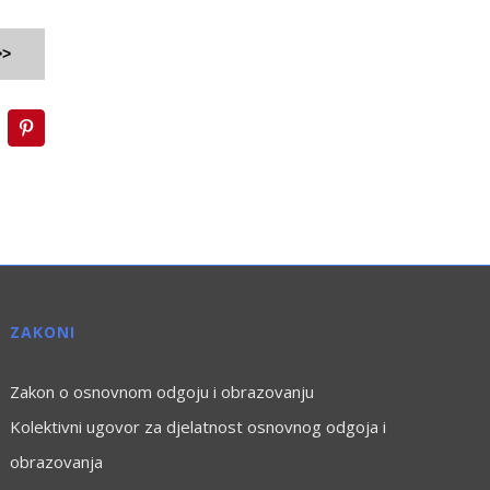
>>
inkedIn
Pinterest
ZAKONI
Zakon o osnovnom odgoju i obrazovanju
Kolektivni ugovor za djelatnost osnovnog odgoja i
obrazovanja