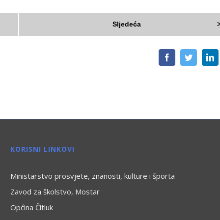
Sljedeća
Facebook
Twitter
L
KORISNI LINKOVI
Ministarstvo prosvjete, znanosti, kulture i športa
Zavod za školstvo, Mostar
Općina Čitluk