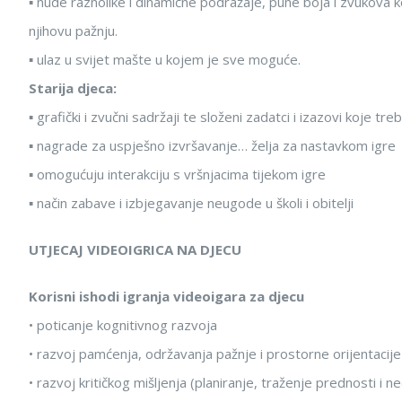
▪ nude raznolike i dinamične podražaje, pune boja i zvukova ko
njihovu pažnju.
▪ ulaz u svijet mašte u kojem je sve moguće.
Starija djeca:
▪ grafički i zvučni sadržaji te složeni zadatci i izazovi koje tre
▪ nagrade za uspješno izvršavanje… želja za nastavkom igre
▪ omogućuju interakciju s vršnjacima tijekom igre
▪ način zabave i izbjegavanje neugode u školi i obitelji
UTJECAJ VIDEOIGRICA NA DJECU
Korisni ishodi igranja videoigara za djecu
• poticanje kognitivnog razvoja
• razvoj pamćenja, održavanja pažnje i prostorne orijentacije
• razvoj kritičkog mišljenja (planiranje, traženje prednosti i 