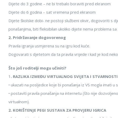
Dijete do 3 godine – ne bi trebalo boraviti pred ekranom
Dijete do 6 godina – sat vremena pred ekranom
Dijete školske dobi- ne postoji službeni okvir, dogovoriti s
ponašanjima, biti fleksibilan ukoliko dijete nema problema 
2. Pridržavanje dogovorenog
Pravila igranja usmjerena su na igru kod kuće.
Dogovarati s djetetom da ta pravila vrijede i kad je kod nekog 
Što još roditelji mogu učiniti?
1
. RAZLIKA IZMEĐU VIRTUALNOG SVIJETA I STVARNOSTI
• ukazati na posljedice koje bi ponašanja iz VS mogla imati u s
• postaviti pravila ponašanja na internetu (što nije dozvoljeno
virtualnom).
2. KORIŠTENJE PEGI SUSTAVA ZA PROVJERU IGRICA