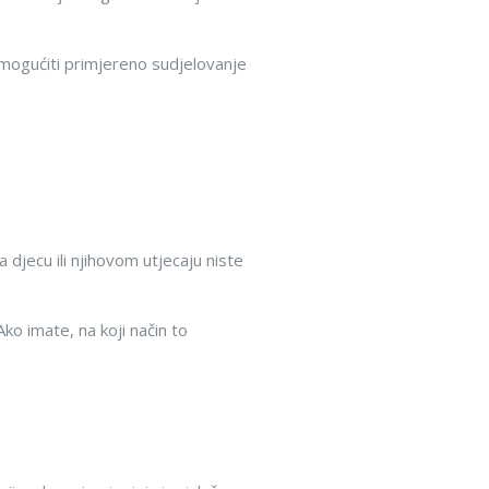
i omogućiti primjereno sudjelovanje
 djecu ili njihovom utjecaju niste
Ako imate, na koji način to