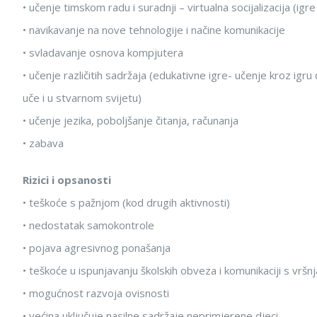
• učenje timskom radu i suradnji – virtualna socijalizacija (igre
• navikavanje na nove tehnologije i načine komunikacije
• svladavanje osnova kompjutera
• učenje različitih sadržaja (edukativne igre- učenje kroz igru 
uče i u stvarnom svijetu)
• učenje jezika, poboljšanje čitanja, računanja
• zabava
Rizici i opsanosti
• teškoće s pažnjom (kod drugih aktivnosti)
• nedostatak samokontrole
• pojava agresivnog ponašanja
• teškoće u ispunjavanju školskih obveza i komunikaciji s vršn
• mogućnost razvoja ovisnosti
• većina uključuje nasilne sadržaje neprimjerene djeci