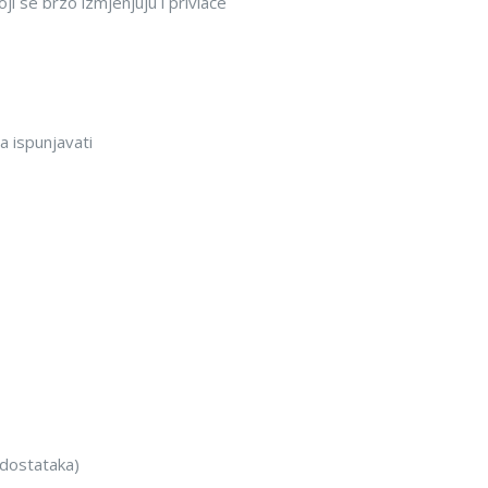
ji se brzo izmjenjuju i privlače
ba ispunjavati
nedostataka)