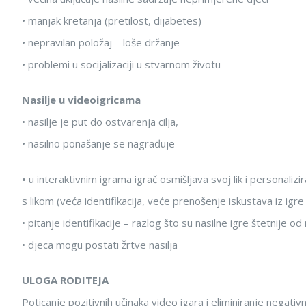
• manjak kretanja (pretilost, dijabetes)
• nepravilan položaj – loše držanje
• problemi u socijalizaciji u stvarnom životu
Nasilje u videoigricama
• nasilje je put do ostvarenja cilja,
• nasilno ponašanje se nagrađuje
•
u interaktivnim igrama igrač osmišljava svoj lik i personalizir
s likom (veća identifikacija, veće prenošenje iskustava iz igre 
• pitanje identifikacije – razlog što su nasilne igre štetnije od
• djeca mogu postati žrtve nasilja
ULOGA RODITEJA
Poticanje pozitivnih učinaka video igara i eliminiranje negativn