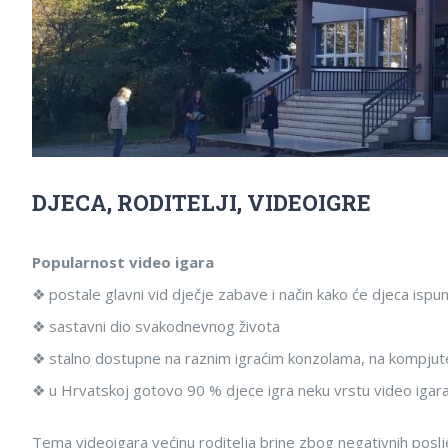
DJECA, RODITELJI, VIDEOIGRE
Popularnost video igara
❖ postale glavni vid dječje zabave i način kako će djeca ispu
❖ sastavni dio svakodnevnog života
❖ stalno dostupne na raznim igraćim konzolama, na kompjute
❖ u Hrvatskoj gotovo 90 % djece igra neku vrstu video igar
Tema videoigara većinu roditelja brine zbog negativnih poslj