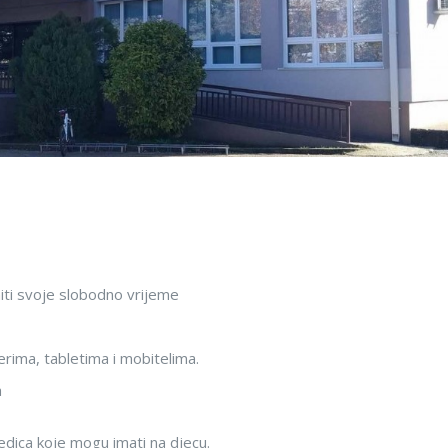
niti svoje slobodno vrijeme
rima, tabletima i mobitelima.
a
edica koje mogu imati na djecu.