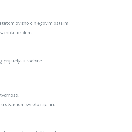
 djetetom ovisno o njegovim ostalim
sa samokontrolom
prijatelja ili rodbine.
tvarnosti.
 u stvarnom svijetu nije ni u