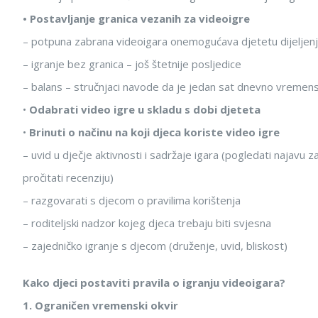
• Postavljanje granica vezanih za videoigre
– potpuna zabrana videoigara onemogućava djetetu dijeljenje
– igranje bez granica – još štetnije posljedice
– balans – stručnjaci navode da je jedan sat dnevno vremensk
•
Odabrati video igre u skladu s dobi djeteta
•
Brinuti o načinu na koji djeca koriste video igre
– uvid u dječje aktivnosti i sadržaje igara (pogledati najavu za
pročitati recenziju)
– razgovarati s djecom o pravilima korištenja
– roditeljski nadzor kojeg djeca trebaju biti svjesna
– zajedničko igranje s djecom (druženje, uvid, bliskost)
Kako djeci postaviti pravila o igranju videoigara?
1. Ograničen vremenski okvir