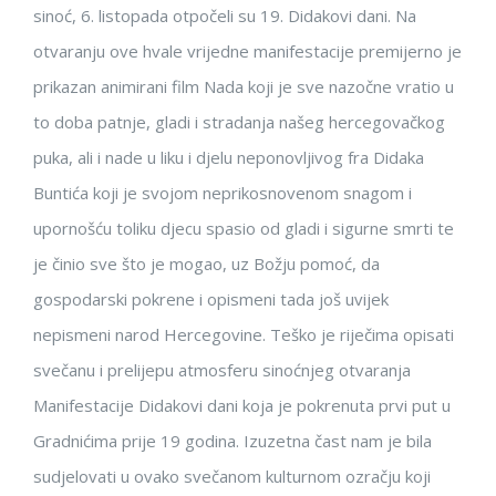
sinoć, 6. listopada otpočeli su 19. Didakovi dani. Na
otvaranju ove hvale vrijedne manifestacije premijerno je
prikazan animirani film Nada koji je sve nazočne vratio u
to doba patnje, gladi i stradanja našeg hercegovačkog
puka, ali i nade u liku i djelu neponovljivog fra Didaka
Buntića koji je svojom neprikosnovenom snagom i
upornošću toliku djecu spasio od gladi i sigurne smrti te
je činio sve što je mogao, uz Božju pomoć, da
gospodarski pokrene i opismeni tada još uvijek
nepismeni narod Hercegovine. Teško je riječima opisati
svečanu i prelijepu atmosferu sinoćnjeg otvaranja
Manifestacije Didakovi dani koja je pokrenuta prvi put u
Gradnićima prije 19 godina. Izuzetna čast nam je bila
sudjelovati u ovako svečanom kulturnom ozračju koji