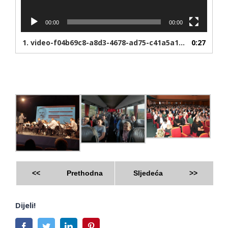
00:00
00:00
1.
video-f04b69c8-a8d3-4678-ad75-c41a5a1ebc20-1665147129
0:27
<<
Prethodna
Sljedeća
>>
Dijeli!
Facebook
Twitter
LinkedIn
Pinterest