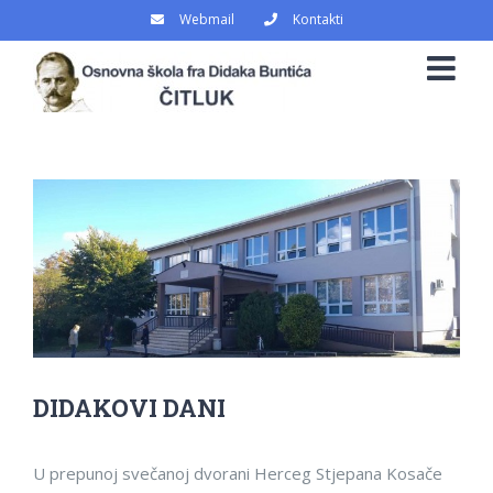
Skip
Webmail
Kontakti
to
content
View
Larger
Image
DIDAKOVI DANI
U prepunoj svečanoj dvorani Herceg Stjepana Kosače