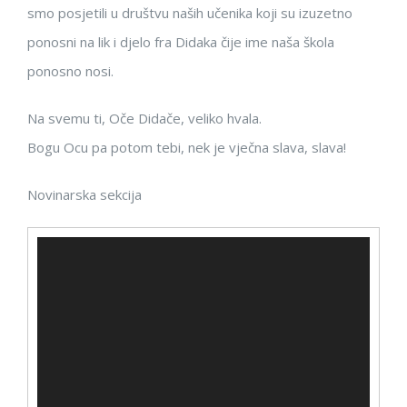
smo posjetili u društvu naših učenika koji su izuzetno
ponosni na lik i djelo fra Didaka čije ime naša škola
ponosno nosi.
Na svemu ti, Oče Didače, veliko hvala.
Bogu Ocu pa potom tebi, nek je vječna slava, slava!
Novinarska sekcija
Reproduktor
videozapisa