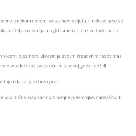
kodnevno u nekom novom, virtualnom svijetu. I, nekako smo se
ka, učitelja i roditelja mogli bismo reći da sve funkcionira
kom vikom i pjesmom, ukrasiti je svojim kreativnim radovima i
 ponosno dočeka i svu sreću im u novoj godini poželi.
staje i da će ljeto brzo proći.
ne budi tužna. Napisasmo ti brojne pjesmuljke, narisašmo ti