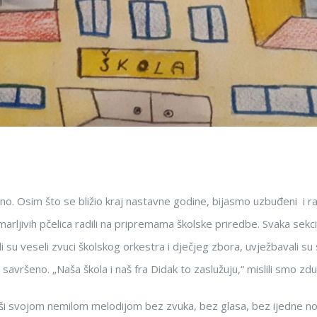
no. Osim što se bližio kraj nastavne godine, bijasmo uzbuđeni i r
marljivih pčelica radili na pripremama školske priredbe. Svaka sekc
 veseli zvuci školskog orkestra i dječjeg zbora, uvježbavali su se 
 savršeno. „Naša škola i naš fra Didak to zaslužuju,“ mislili smo zduš
uši svojom nemilom melodijom bez zvuka, bez glasa, bez ijedne n