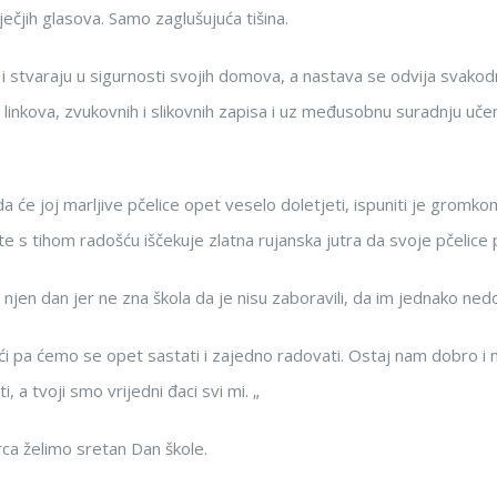
ečjih glasova. Samo zaglušujuća tišina.
aju i stvaraju u sigurnosti svojih domova, a nastava se odvija sva
o linkova, zvukovnih i slikovnih zapisa i uz međusobnu suradnju učeni
 da će joj marljive pčelice opet veselo doletjeti, ispuniti je grom
e te s tihom radošću iščekuje zlatna rujanska jutra da svoje pčelice
 njen dan jer ne zna škola da je nisu zaboravili, da im jednako nedo
oći pa ćemo se opet sastati i zajedno radovati. Ostaj nam dobro i 
, a tvoji smo vrijedni đaci svi mi. „
rca želimo sretan Dan škole.