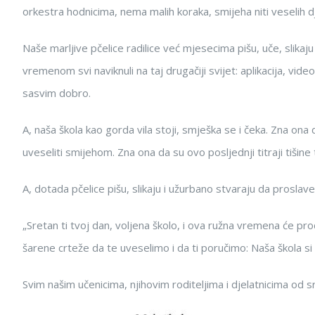
orkestra hodnicima, nema malih koraka, smijeha niti veselih dj
Naše marljive pčelice radilice već mjesecima pišu, uče, slik
vremenom svi naviknuli na taj drugačiji svijet: aplikacija, vide
sasvim dobro.
A, naša škola kao gorda vila stoji, smješka se i čeka. Zna ona
uveseliti smijehom. Zna ona da su ovo posljednji titraji tišin
A, dotada pčelice pišu, slikaju i užurbano stvaraju da proslave
„Sretan ti tvoj dan, voljena školo, i ova ružna vremena će pr
šarene crteže da te uveselimo i da ti poručimo: Naša škola si ti
Svim našim učenicima, njihovim roditeljima i djelatnicima od s