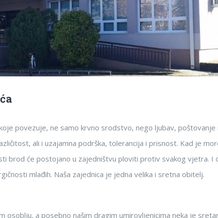
ića
udi koje povezuje, ne samo krvno srodstvo, nego ljubav, poštovanje 
zličitost, ali i uzajamna podrška, tolerancija i prisnost. Kad je mo
 isti brod će postojano u zajedništvu ploviti protiv svakog vjetra. I
rgičnosti mlađih. Naša zajednica je jedna velika i sretna obitelj.
m osoblju, a posebno našim dragim umirovljenicima neka je sretan