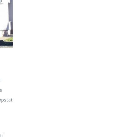
i
re
 opstat
 i