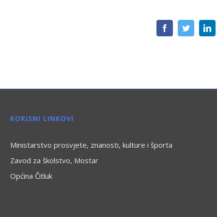
Facebook
Twitter
L
KORISNI LINKOVI
Ministarstvo prosvjete, znanosti, kulture i športa
Zavod za školstvo, Mostar
Općina Čitluk