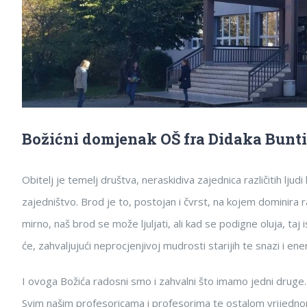
Božićni domjenak OŠ fra Didaka Bunt
Obitelj je temelj društva, neraskidiva zajednica različitih lj
zajedništvo. Brod je to, postojan i čvrst, na kojem dominira ra
mirno, naš brod se može ljuljati, ali kad se podigne oluja, taj
će, zahvaljujući neprocjenjivoj mudrosti starijih te snazi i ene
I ovoga Božića radosni smo i zahvalni što imamo jedni druge.
Svim našim profesoricama i profesorima te ostalom vrijedno