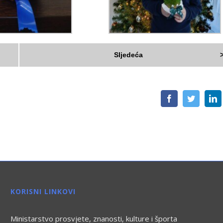
Sljedeća
Facebook
Twitter
L
KORISNI LINKOVI
Ministarstvo prosvjete, znanosti, kulture i športa