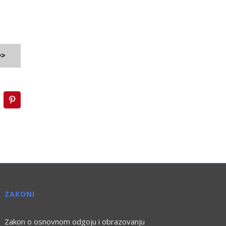
>>
inkedIn
Pinterest
ZAKONI
Zakon o osnovnom odgoju i obrazovanju