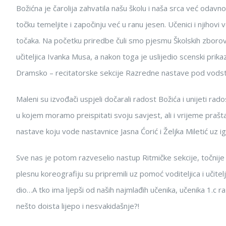
Božićna je čarolija zahvatila našu školu i naša srca već odavn
točku temeljite i započinju već u ranu jesen. Učenici i njihovi
točaka. Na početku priredbe čuli smo pjesmu Školskih zboro
učiteljica Ivanka Musa, a nakon toga je uslijedio scenski prika
Dramsko – recitatorske sekcije Razredne nastave pod vodstvom 
Maleni su izvođači uspjeli dočarali radost Božića i unijeti ra
u kojem moramo preispitati svoju savjest, ali i vrijeme praš
nastave koju vode nastavnice Jasna Ćorić i Željka Miletić u
Sve nas je potom razveselio nastup Ritmičke sekcije, točni
plesnu koreografiju su pripremili uz pomoć voditeljica i učitelj
dio…A tko ima ljepši od naših najmlađih učenika, učenika 1.c ra
nešto doista lijepo i nesvakidašnje?!