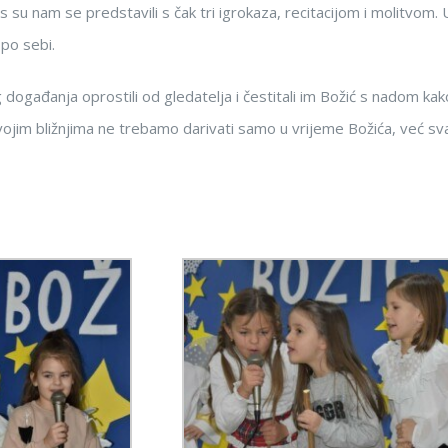
anas su nam se predstavili s čak tri igrokaza, recitacijom i molitvom. U
po sebi.
g događanja oprostili od gledatelja i čestitali im Božić s nadom kak
svojim bližnjima ne trebamo darivati samo u vrijeme Božića, već sv