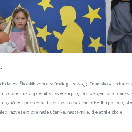
…
ici: članovi Školskih zborova (malog i velikog), Dramsko – recitator
vojim voditeljima pripremili su svečani program u kojem smo danas s
mali mogućnost pripremati tradicionalnu božićnu priredbu pa smo, st
ći razveseliti sve naše učenike, nastavnike, djelatnike škole,