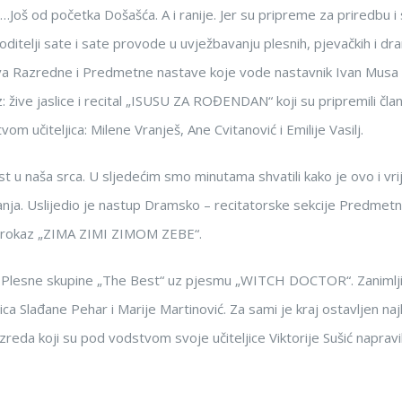
o…Još od početka Došašća. A i ranije. Jer su pripreme za priredbu i
 voditelji sate i sate provode u uvježbavanju plesnih, pjevačkih i dr
va Razredne i Predmetne nastave koje vode nastavnik Ivan Musa 
z: žive jaslice i recital „ISUSU ZA ROĐENDAN“ koji su pripremili čla
učiteljica: Milene Vranješ, Ane Cvitanović i Emilije Vasilj.
dost u naša srca. U sljedećim smo minutama shvatili kako je ovo i vr
tanja. Uslijedio je nastup Dramsko – recitatorske sekcije Predmet
z igrokaz „ZIMA ZIMI ZIMOM ZEBE“.
je Plesne skupine „The Best“ uz pjesmu „WITCH DOCTOR“. Zanimlj
ica Slađane Pehar i Marije Martinović. Za sami je kraj ostavljen naj
zreda koji su pod vodstvom svoje učiteljice Viktorije Sušić napravil