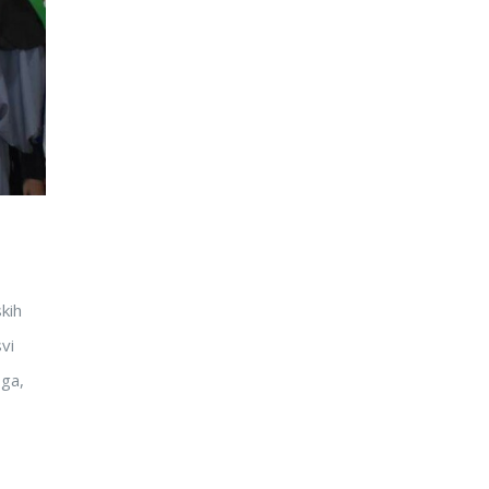
skih
vi
oga,