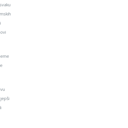
 svaku
amskih
i
novi
ijeme
ne
ivu
ljepši
i