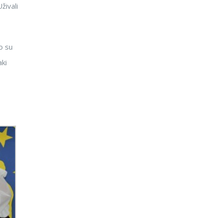
živali
o su
aki