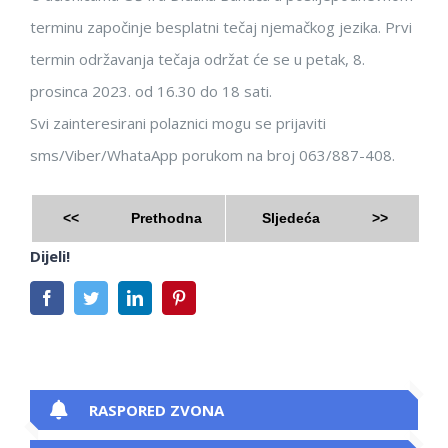
terminu započinje besplatni tečaj njemačkog jezika. Prvi
termin održavanja tečaja održat će se u petak, 8.
prosinca 2023. od 16.30 do 18 sati.
Svi zainteresirani polaznici mogu se prijaviti
sms/Viber/WhataApp porukom na broj 063/887-408.
<<
Prethodna
Sljedeća
>>
Dijeli!
Facebook
Twitter
LinkedIn
Pinterest
RASPORED ZVONA