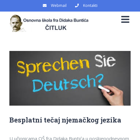
Skip
Webmail
Kontakti
to
content
View
Larger
Image
Besplatni tečaj njemačkog jezika
U učionicama OŠ fra Didaka Buntića u poslijepodnevnom