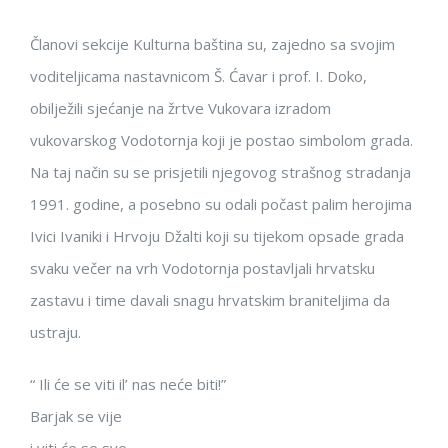
Članovi sekcije Kulturna baština su, zajedno sa svojim
voditeljicama nastavnicom Š. Ćavar i prof. I. Doko,
obilježili sjećanje na žrtve Vukovara izradom
vukovarskog Vodotornja koji je postao simbolom grada.
Na taj način su se prisjetili njegovog strašnog stradanja
1991. godine, a posebno su odali počast palim herojima
Ivici Ivaniki i Hrvoju Džalti koji su tijekom opsade grada
svaku večer na vrh Vodotornja postavljali hrvatsku
zastavu i time davali snagu hrvatskim braniteljima da
ustraju.
“ Ili će se viti il’ nas neće biti!”
Barjak se vije
i viti će se sve