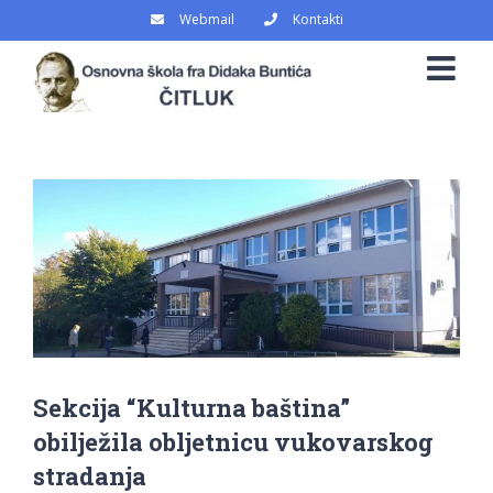
Skip
Webmail
Kontakti
to
content
View
Larger
Image
Sekcija “Kulturna baština”
obilježila obljetnicu vukovarskog
stradanja