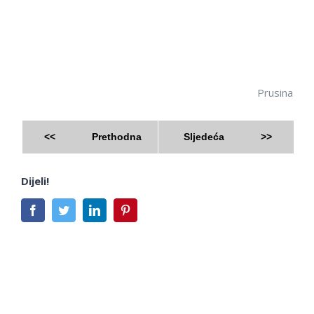
Silva
Prusina
<<
Prethodna
Sljedeća
>>
Dijeli!
Facebook
Twitter
LinkedIn
Pinterest