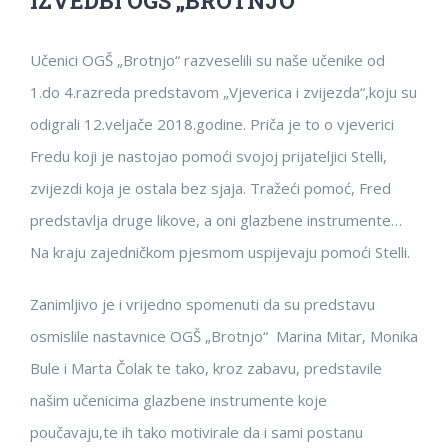
IZVEDBI OGŠ „BROTNJO“
Učenici OGŠ „Brotnjo“ razveselili su naše učenike od
1.do 4.razreda predstavom „Vjeverica i zvijezda“,koju su
odigrali 12.veljače 2018.godine. Priča je to o vjeverici
Fredu koji je nastojao pomoći svojoj prijateljici Stelli,
zvijezdi koja je ostala bez sjaja. Tražeći pomoć, Fred
predstavlja druge likove, a oni glazbene instrumente…
Na kraju zajedničkom pjesmom uspijevaju pomoći Stelli.
Zanimljivo je i vrijedno spomenuti da su predstavu
osmislile nastavnice OGŠ „Brotnjo“ Marina Mitar, Monika
Bule i Marta Čolak te tako, kroz zabavu, predstavile
našim učenicima glazbene instrumente koje
poučavaju,te ih tako motivirale da i sami postanu