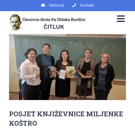
Skip
Webmail
Kontakti
to
content
View
Larger
Image
POSJET KNJIŽEVNICE MILJENKE
KOŠTRO