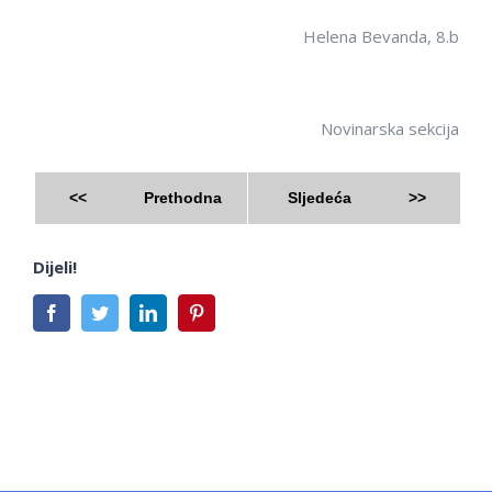
Helena Bevanda, 8.b
Novinarska sekcija
<<
Prethodna
Sljedeća
>>
Dijeli!
Facebook
Twitter
LinkedIn
Pinterest