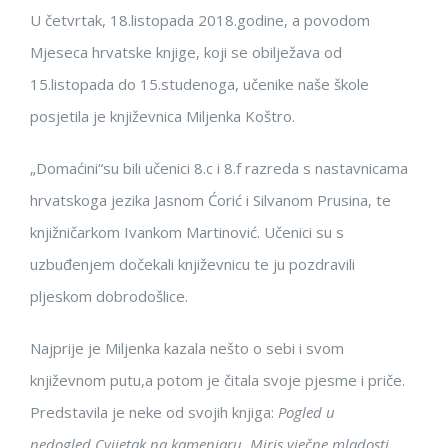
U četvrtak, 18.listopada 2018.godine, a povodom
Mjeseca hrvatske knjige, koji se obilježava od
15.listopada do 15.studenoga, učenike naše škole
posjetila je književnica Miljenka Koštro.
„Domaćini“su bili učenici 8.c i 8.f razreda s nastavnicama
hrvatskoga jezika Jasnom Ćorić i Silvanom Prusina, te
knjižničarkom Ivankom Martinović. Učenici su s
uzbuđenjem dočekali književnicu te ju pozdravili
pljeskom dobrodošlice.
Najprije je Miljenka kazala nešto o sebi i svom
književnom putu,a potom je čitala svoje pjesme i priče.
Predstavila je neke od svojih knjiga:
Pogled u
nedogled,Cvijetak na kamenjaru, Miris vječne mladosti
,